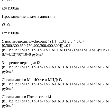
r2=1500
да
Проставление штампа апостиль
r3=0
нет
r3=1500
да
Язык перевода:
i0=discount ( s1, [[-1,0,1,2,3,4,5,6,7],
[0,300,300,650,750,400,300,400,300]]) //0
i1=
(b1+b2+b3+b4+b5+b6+b8+b9+b10+b11+b12+b14+b15+b16)*i0*2
(b7+b13)*i0*10//0
рублей
Заверение перевода:
i2=
(b1+b2+b3+b4+b5+b6+b7+b8+b9+b10+b11+b12+b13+b14+b15+b16
рублей
Легализация в МинЮсте и МИД:
i3=
(b1+b2+b3+b4+b5+b6+b7+b8+b9+b10+b11+b12+b13+b14+b15+b16
рублей
Легализация в Посольстве:
i4=
(b1+b2+b3+b4+b5+b6+b7+b8+b9+b10+b11+b12+b13+b14+b15+b16
рублей