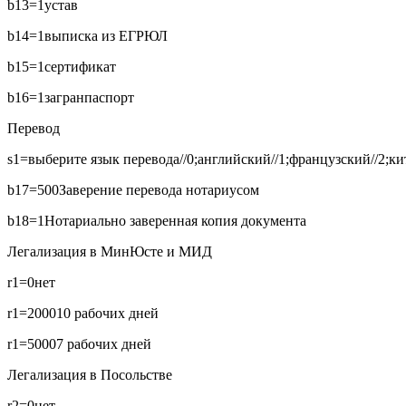
b13=1
устав
b14=1
выписка из ЕГРЮЛ
b15=1
сертификат
b16=1
загранпаспорт
Перевод
s1=выберите язык перевода//0;английский//1;французский//2;кит
b17=500
Заверение перевода нотариусом
b18=1
Нотариально заверенная копия документа
Легализация в МинЮсте и МИД
r1=0
нет
r1=2000
10 рабочих дней
r1=5000
7 рабочих дней
Легализация в Посольстве
r2=0
нет