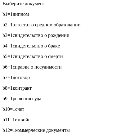
Выберите документ
b1=1
диплом
b2=1
аттестат о среднем образовании
b3=1
свидетельство о рождении
b4=1
свидетельство о браке
b5=1
свидетельство о смерти
b6=1
справка о несудимости
b7=1
договор
b8=1
контракт
b9=1
решения суда
b10=1
счет
b11=1
инвойс
b12=1
коммерческие документы