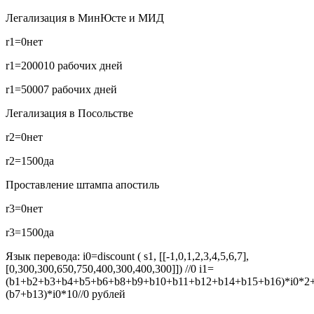
Легализация в МинЮсте и МИД
r1=0
нет
r1=2000
10 рабочих дней
r1=5000
7 рабочих дней
Легализация в Посольстве
r2=0
нет
r2=1500
да
Проставление штампа апостиль
r3=0
нет
r3=1500
да
Язык перевода:
i0=discount ( s1, [[-1,0,1,2,3,4,5,6,7],
[0,300,300,650,750,400,300,400,300]]) //0
i1=
(b1+b2+b3+b4+b5+b6+b8+b9+b10+b11+b12+b14+b15+b16)*i0*2
(b7+b13)*i0*10//0
рублей