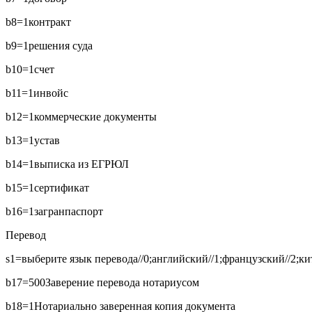
b8=1
контракт
b9=1
решения суда
b10=1
счет
b11=1
инвойс
b12=1
коммерческие документы
b13=1
устав
b14=1
выписка из ЕГРЮЛ
b15=1
сертификат
b16=1
загранпаспорт
Перевод
s1=выберите язык перевода//0;английский//1;французский//2;кит
b17=500
Заверение перевода нотариусом
b18=1
Нотариально заверенная копия документа