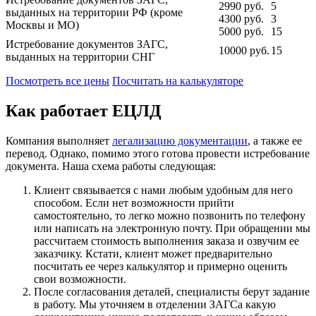
2990
руб.
5
выданных на территории РФ (кроме
4300
руб.
3
Москвы и МО)
5000
руб.
15
Истребование документов ЗАГС,
10000
руб.
15
выданных на территории СНГ
Посмотреть все цены
Посчитать на калькуляторе
Как работает ЕЦЛД
Компания выполняет
легализацию документации
, а также ее
перевод. Однако, помимо этого готова провести истребование
документа. Наша схема работы следующая:
Клиент связывается с нами любым удобным для него
способом. Если нет возможности прийти
самостоятельно, то легко можно позвонить по телефону
или написать на электронную почту. При обращении мы
рассчитаем стоимость выполнения заказа и озвучим ее
заказчику. Кстати, клиент может предварительно
посчитать ее через калькулятор и примерно оценить
свои возможности.
После согласования деталей, специалисты берут задание
в работу. Мы уточняем в отделении ЗАГСа какую