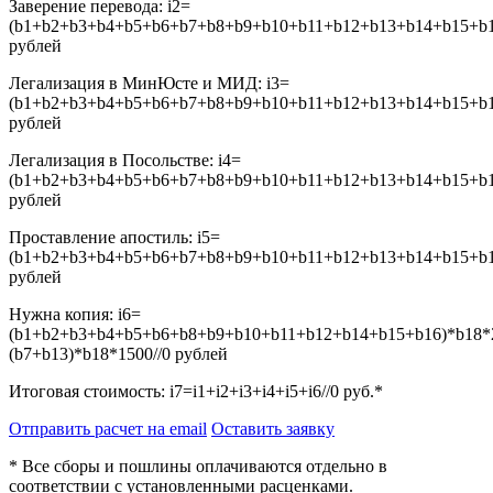
Заверение перевода:
i2=
(b1+b2+b3+b4+b5+b6+b7+b8+b9+b10+b11+b12+b13+b14+b15+b16
рублей
Легализация в МинЮсте и МИД:
i3=
(b1+b2+b3+b4+b5+b6+b7+b8+b9+b10+b11+b12+b13+b14+b15+b16
рублей
Легализация в Посольстве:
i4=
(b1+b2+b3+b4+b5+b6+b7+b8+b9+b10+b11+b12+b13+b14+b15+b16
рублей
Проставление апостиль:
i5=
(b1+b2+b3+b4+b5+b6+b7+b8+b9+b10+b11+b12+b13+b14+b15+b16
рублей
Нужна копия:
i6=
(b1+b2+b3+b4+b5+b6+b8+b9+b10+b11+b12+b14+b15+b16)*b18*
(b7+b13)*b18*1500//0
рублей
Итоговая стоимость:
i7=i1+i2+i3+i4+i5+i6//0
руб.*
Отправить расчет на email
Оставить заявку
* Все сборы и пошлины оплачиваются отдельно в
соответствии с установленными расценками.