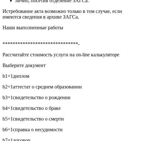
лично, посетив отделение ЗАГСа.
Истребование акта возможно только в том случае, если
имеются сведения в архиве ЗАГСа.
Наши выполненные работы
******************************-
Рассчитайте стоимость услуги на on-line калькуляторе
Выберите документ
b1=1
диплом
b2=1
аттестат о среднем образовании
b3=1
свидетельство о рождении
b4=1
свидетельство о браке
b5=1
свидетельство о смерти
b6=1
справка о несудимости
b7=1
договор