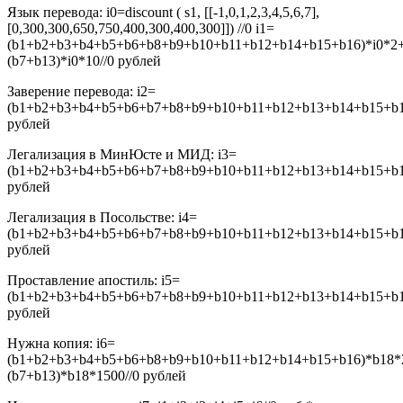
Язык перевода:
i0=discount ( s1, [[-1,0,1,2,3,4,5,6,7],
[0,300,300,650,750,400,300,400,300]]) //0
i1=
(b1+b2+b3+b4+b5+b6+b8+b9+b10+b11+b12+b14+b15+b16)*i0*2
(b7+b13)*i0*10//0
рублей
Заверение перевода:
i2=
(b1+b2+b3+b4+b5+b6+b7+b8+b9+b10+b11+b12+b13+b14+b15+b16
рублей
Легализация в МинЮсте и МИД:
i3=
(b1+b2+b3+b4+b5+b6+b7+b8+b9+b10+b11+b12+b13+b14+b15+b16
рублей
Легализация в Посольстве:
i4=
(b1+b2+b3+b4+b5+b6+b7+b8+b9+b10+b11+b12+b13+b14+b15+b16
рублей
Проставление апостиль:
i5=
(b1+b2+b3+b4+b5+b6+b7+b8+b9+b10+b11+b12+b13+b14+b15+b16
рублей
Нужна копия:
i6=
(b1+b2+b3+b4+b5+b6+b8+b9+b10+b11+b12+b14+b15+b16)*b18*
(b7+b13)*b18*1500//0
рублей