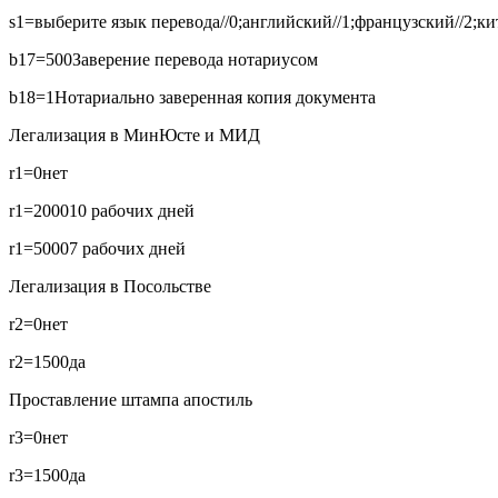
s1=выберите язык перевода//0;английский//1;французский//2;кит
b17=500
Заверение перевода нотариусом
b18=1
Нотариально заверенная копия документа
Легализация в МинЮсте и МИД
r1=0
нет
r1=2000
10 рабочих дней
r1=5000
7 рабочих дней
Легализация в Посольстве
r2=0
нет
r2=1500
да
Проставление штампа апостиль
r3=0
нет
r3=1500
да