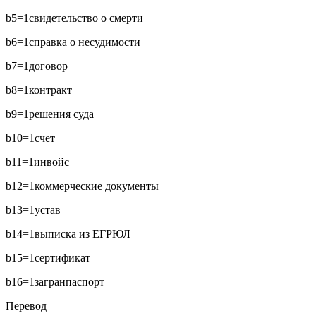
b5=1
свидетельство о смерти
b6=1
справка о несудимости
b7=1
договор
b8=1
контракт
b9=1
решения суда
b10=1
счет
b11=1
инвойс
b12=1
коммерческие документы
b13=1
устав
b14=1
выписка из ЕГРЮЛ
b15=1
сертификат
b16=1
загранпаспорт
Перевод