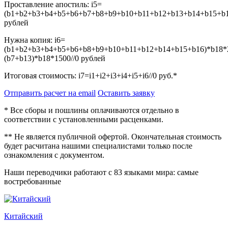
Проставление апостиль:
i5=
(b1+b2+b3+b4+b5+b6+b7+b8+b9+b10+b11+b12+b13+b14+b15+b16
рублей
Нужна копия:
i6=
(b1+b2+b3+b4+b5+b6+b8+b9+b10+b11+b12+b14+b15+b16)*b18*
(b7+b13)*b18*1500//0
рублей
Итоговая стоимость:
i7=i1+i2+i3+i4+i5+i6//0
руб.*
Отправить расчет на email
Оставить заявку
* Все сборы и пошлины оплачиваются отдельно в
соответствии с установленными расценками.
** Не является публичной офертой. Окончательная стоимость
будет расчитана нашими специалистами только после
ознакомления с документом.
Наши переводчики работают с 83 языками мира: самые
востребованные
Китайский