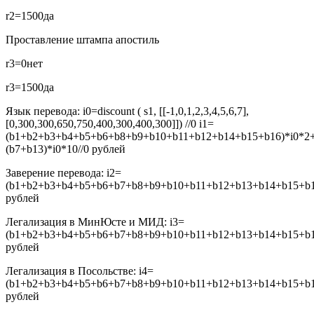
r2=1500
да
Проставление штампа апостиль
r3=0
нет
r3=1500
да
Язык перевода:
i0=discount ( s1, [[-1,0,1,2,3,4,5,6,7],
[0,300,300,650,750,400,300,400,300]]) //0
i1=
(b1+b2+b3+b4+b5+b6+b8+b9+b10+b11+b12+b14+b15+b16)*i0*2
(b7+b13)*i0*10//0
рублей
Заверение перевода:
i2=
(b1+b2+b3+b4+b5+b6+b7+b8+b9+b10+b11+b12+b13+b14+b15+b16
рублей
Легализация в МинЮсте и МИД:
i3=
(b1+b2+b3+b4+b5+b6+b7+b8+b9+b10+b11+b12+b13+b14+b15+b16
рублей
Легализация в Посольстве:
i4=
(b1+b2+b3+b4+b5+b6+b7+b8+b9+b10+b11+b12+b13+b14+b15+b16
рублей