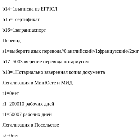
b14=1
выписка из ЕГРЮЛ
b15=1
сертификат
b16=1
загранпаспорт
Перевод
s1=выберите язык перевода//0;английский//1;французский//2;кит
b17=500
Заверение перевода нотариусом
b18=1
Нотариально заверенная копия документа
Легализация в МинЮсте и МИД
r1=0
нет
r1=2000
10 рабочих дней
r1=5000
7 рабочих дней
Легализация в Посольстве
r2=0
нет