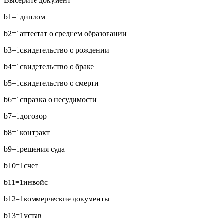
Выберите документ
b1=1
диплом
b2=1
аттестат о среднем образовании
b3=1
свидетельство о рождении
b4=1
свидетельство о браке
b5=1
свидетельство о смерти
b6=1
справка о несудимости
b7=1
договор
b8=1
контракт
b9=1
решения суда
b10=1
счет
b11=1
инвойс
b12=1
коммерческие документы
b13=1
устав