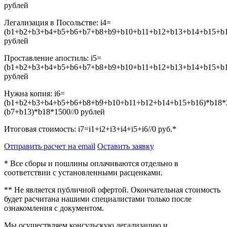
рублей
Легализация в Посольстве:
i4=
(b1+b2+b3+b4+b5+b6+b7+b8+b9+b10+b11+b12+b13+b14+b15+b16
рублей
Проставление апостиль:
i5=
(b1+b2+b3+b4+b5+b6+b7+b8+b9+b10+b11+b12+b13+b14+b15+b16
рублей
Нужна копия:
i6=
(b1+b2+b3+b4+b5+b6+b8+b9+b10+b11+b12+b14+b15+b16)*b18*
(b7+b13)*b18*1500//0
рублей
Итоговая стоимость:
i7=i1+i2+i3+i4+i5+i6//0
руб.*
Отправить расчет на email
Оставить заявку
* Все сборы и пошлины оплачиваются отдельно в
соответствии с установленными расценками.
** Не является публичной офертой. Окончательная стоимость
будет расчитана нашими специалистами только после
ознакомления с документом.
Мы осуществляем консульскую легализацию и