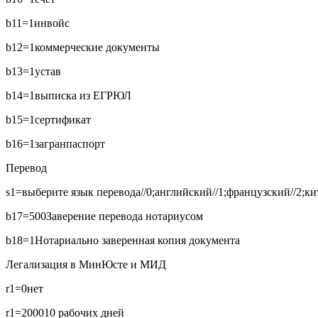
b11=1
инвойс
b12=1
коммерческие документы
b13=1
устав
b14=1
выписка из ЕГРЮЛ
b15=1
сертификат
b16=1
загранпаспорт
Перевод
s1=выберите язык перевода//0;английский//1;французский//2;кит
b17=500
Заверение перевода нотариусом
b18=1
Нотариально заверенная копия документа
Легализация в МинЮсте и МИД
r1=0
нет
r1=2000
10 рабочих дней