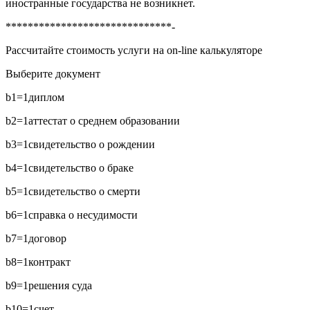
иностранные государства не возникнет.
******************************-
Рассчитайте стоимость услуги на on-line калькуляторе
Выберите документ
b1=1
диплом
b2=1
аттестат о среднем образовании
b3=1
свидетельство о рождении
b4=1
свидетельство о браке
b5=1
свидетельство о смерти
b6=1
справка о несудимости
b7=1
договор
b8=1
контракт
b9=1
решения суда
b10=1
счет