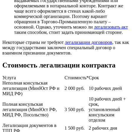
выдаваемых государственными учреждениями или
оформляемыми в нотариальной конторе. Контракт же
чаще всего оформляется в стенах какой-либо
коммерческой организации. Поэтому вариант
обращения в Торгово-Промышленную палату –
основной. Однако, уточнить можно ли
легализовать акт
таким способом, стоит задать принимающей стороне.
Некоторые страны не требуют
легализации договоров
, так как
между государствами заключен специальный договор о
взаимном признании документов.
Стоимость легализации контракта
Услуга
Стоимость*
Срок
Неполная консульская
легализация (МинЮст РФ и
2 000
руб.
10 рабочих дней
МИД РФ)
10 рабочих дней +
Полная консульская
срок,
легализация (МинЮст РФ,
3 500
руб.
установленный
МИД РФ, Посольство)
консульским
отделом
Легализация документов в
1 500
руб.
2 рабочих дня
ТПП РФ