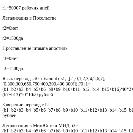
r1=5000
7 рабочих дней
Легализация в Посольстве
r2=0
нет
r2=1500
да
Проставление штампа апостиль
r3=0
нет
r3=1500
да
Язык перевода:
i0=discount ( s1, [[-1,0,1,2,3,4,5,6,7],
[0,300,300,650,750,400,300,400,300]]) //0
i1=
(b1+b2+b3+b4+b5+b6+b8+b9+b10+b11+b12+b14+b15+b16)*i0*2
(b7+b13)*i0*10//0
рублей
Заверение перевода:
i2=
(b1+b2+b3+b4+b5+b6+b7+b8+b9+b10+b11+b12+b13+b14+b15+b16
рублей
Легализация в МинЮсте и МИД:
i3=
(b1+b2+b3+b4+b5+b6+b7+b8+b9+b10+b11+b12+b13+b14+b15+b16