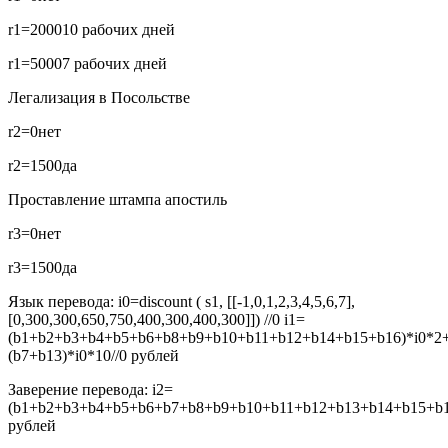
r1=2000
10 рабочих дней
r1=5000
7 рабочих дней
Легализация в Посольстве
r2=0
нет
r2=1500
да
Проставление штампа апостиль
r3=0
нет
r3=1500
да
Язык перевода:
i0=discount ( s1, [[-1,0,1,2,3,4,5,6,7],
[0,300,300,650,750,400,300,400,300]]) //0
i1=
(b1+b2+b3+b4+b5+b6+b8+b9+b10+b11+b12+b14+b15+b16)*i0*2
(b7+b13)*i0*10//0
рублей
Заверение перевода:
i2=
(b1+b2+b3+b4+b5+b6+b7+b8+b9+b10+b11+b12+b13+b14+b15+b16
рублей