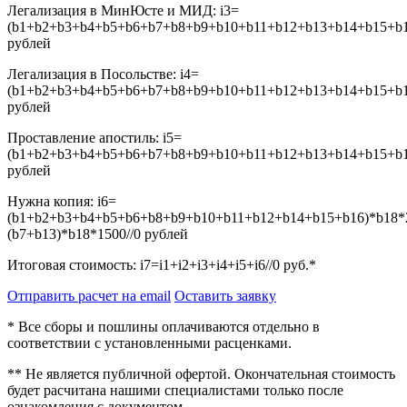
Легализация в МинЮсте и МИД:
i3=
(b1+b2+b3+b4+b5+b6+b7+b8+b9+b10+b11+b12+b13+b14+b15+b16
рублей
Легализация в Посольстве:
i4=
(b1+b2+b3+b4+b5+b6+b7+b8+b9+b10+b11+b12+b13+b14+b15+b16
рублей
Проставление апостиль:
i5=
(b1+b2+b3+b4+b5+b6+b7+b8+b9+b10+b11+b12+b13+b14+b15+b16
рублей
Нужна копия:
i6=
(b1+b2+b3+b4+b5+b6+b8+b9+b10+b11+b12+b14+b15+b16)*b18*
(b7+b13)*b18*1500//0
рублей
Итоговая стоимость:
i7=i1+i2+i3+i4+i5+i6//0
руб.*
Отправить расчет на email
Оставить заявку
* Все сборы и пошлины оплачиваются отдельно в
соответствии с установленными расценками.
** Не является публичной офертой. Окончательная стоимость
будет расчитана нашими специалистами только после
ознакомления с документом.