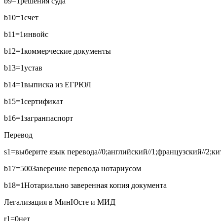
b9=1
решения суда
b10=1
счет
b11=1
инвойс
b12=1
коммерческие документы
b13=1
устав
b14=1
выписка из ЕГРЮЛ
b15=1
сертификат
b16=1
загранпаспорт
Перевод
s1=выберите язык перевода//0;английский//1;французский//2;кит
b17=500
Заверение перевода нотариусом
b18=1
Нотариально заверенная копия документа
Легализация в МинЮсте и МИД
r1=0
нет