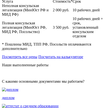
Услуга
Стоимость*
Срок
Неполная консульская
легализация (МинЮст РФ и
2 000
руб.
10 рабочих дней
МИД РФ)
10 рабочих дней +
Полная консульская
срок,
легализация (МинЮст РФ,
3 500
руб.
установленный
МИД РФ, Посольство)
консульским
отделом
* Пошлины МИД, ТПП РФ, Посольств оплачиваются
дополнительно
Посмотреть все цены
Посчитать на калькуляторе
Наши выполненные работы
С какими основными документами мы работаем?
диплом