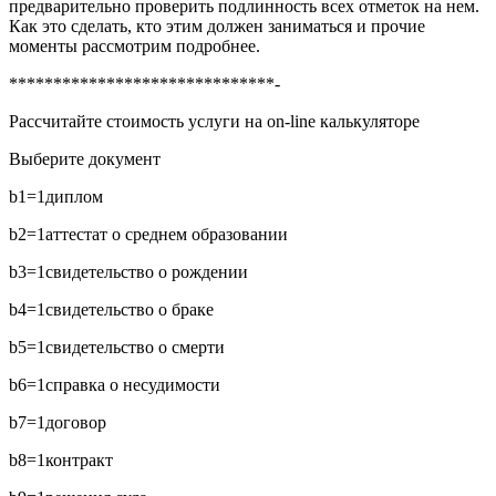
предварительно проверить подлинность всех отметок на нем.
Как это сделать, кто этим должен заниматься и прочие
моменты рассмотрим подробнее.
******************************-
Рассчитайте стоимость услуги на on-line калькуляторе
Выберите документ
b1=1
диплом
b2=1
аттестат о среднем образовании
b3=1
свидетельство о рождении
b4=1
свидетельство о браке
b5=1
свидетельство о смерти
b6=1
справка о несудимости
b7=1
договор
b8=1
контракт