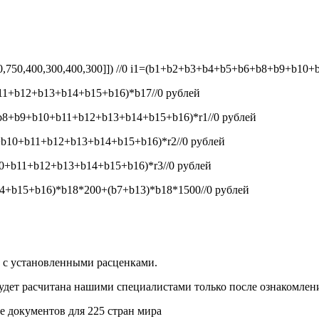
50,750,400,300,400,300]]) //0
i1=(b1+b2+b3+b4+b5+b6+b8+b9+b10+b1
1+b12+b13+b14+b15+b16)*b17//0
рублей
8+b9+b10+b11+b12+b13+b14+b15+b16)*r1//0
рублей
b10+b11+b12+b13+b14+b15+b16)*r2//0
рублей
+b11+b12+b13+b14+b15+b16)*r3//0
рублей
+b15+b16)*b18*200+(b7+b13)*b18*1500//0
рублей
и с установленными расценками.
будет расчитана нашими специалистами только после ознакомлен
 документов для 225 стран мира