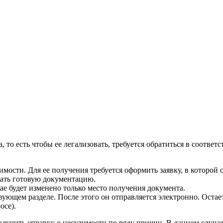
 то есть чтобы ее легализовать, требуется обратиться в соотве
мости. Для ее получения требуется оформить заявку, в которой
рать готовую документацию.
ае будет изменено только место получения документа.
вующем разделе. После этого он отправляется электронно. Остает
осе).
получить справку о несудимости по ряду причин. В данном случа