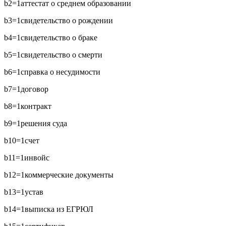
b2=1
аттестат о среднем образовании
b3=1
свидетельство о рождении
b4=1
свидетельство о браке
b5=1
свидетельство о смерти
b6=1
справка о несудимости
b7=1
договор
b8=1
контракт
b9=1
решения суда
b10=1
счет
b11=1
инвойс
b12=1
коммерческие документы
b13=1
устав
b14=1
выписка из ЕГРЮЛ