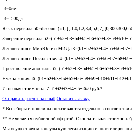
r3=0
нет
r3=1500
да
Язык перевода:
i0=discount ( s1, [[-1,0,1,2,3,4,5,6,7],[0,300,300,6
Заверение перевода:
i2=(b1+b2+b3+b4+b5+b6+b7+b8+b9+b10+b1
Легализация в МинЮсте и МИД:
i3=(b1+b2+b3+b4+b5+b6+b7+b
Легализация в Посольстве:
i4=(b1+b2+b3+b4+b5+b6+b7+b8+b9+
Проставление апостиль:
i5=(b1+b2+b3+b4+b5+b6+b7+b8+b9+b10
Нужна копия:
i6=(b1+b2+b3+b4+b5+b6+b8+b9+b10+b11+b12+b14
Итоговая стоимость:
i7=i1+i2+i3+i4+i5+i6//0
руб.*
Отправить расчет на email
Оставить заявку
* Все сборы и пошлины оплачиваются отдельно в соответстви
** Не является публичной офертой. Окончательная стоимость 
Мы осуществляем консульскую легализацию и апостилирование