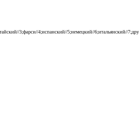
айский//3;фарси//4;испанский//5;немецкий//6;итальянский//7;дру