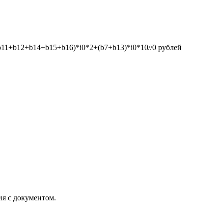
1+b12+b14+b15+b16)*i0*2+(b7+b13)*i0*10//0
рублей
ия с документом.