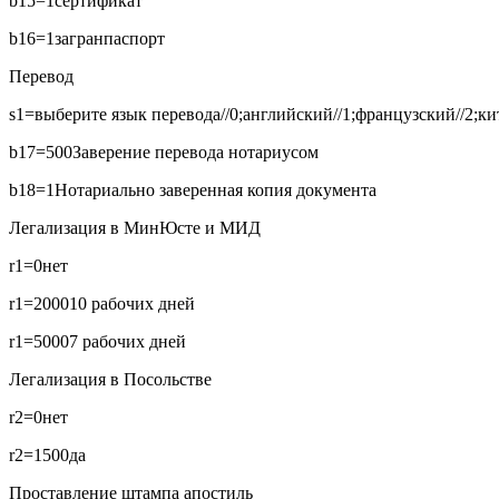
b15=1
сертификат
b16=1
загранпаспорт
Перевод
s1=выберите язык перевода//0;английский//1;французский//2;кит
b17=500
Заверение перевода нотариусом
b18=1
Нотариально заверенная копия документа
Легализация в МинЮсте и МИД
r1=0
нет
r1=2000
10 рабочих дней
r1=5000
7 рабочих дней
Легализация в Посольстве
r2=0
нет
r2=1500
да
Проставление штампа апостиль