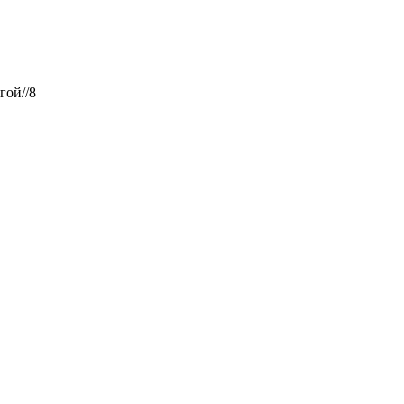
гой//8