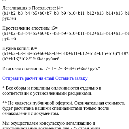
Легализация в Посольстве:
i4=
(b1+b2+b3+b4+b5+b6+b7+b8+b9+b10+b11+b12+b13+b14+b15+b16
рублей
Проставление апостиль:
i5=
(b1+b2+b3+b4+b5+b6+b7+b8+b9+b10+b11+b12+b13+b14+b15+b16
рублей
Нужна копия:
i6=
(b1+b2+b3+b4+b5+b6+b8+b9+b10+b11+b12+b14+b15+b16)*b18*
(b7+b13)*b18*1500//0
рублей
Итоговая стоимость:
i7=i1+i2+i3+i4+i5+i6//0
руб.*
Отправить расчет на email
Оставить заявку
* Все сборы и пошлины оплачиваются отдельно в
соответствии с установленными расценками.
** Не является публичной офертой. Окончательная стоимость
будет расчитана нашими специалистами только после
ознакомления с документом.
Мы осуществляем консульскую легализацию и
апостилирование документов для 225 стран мира