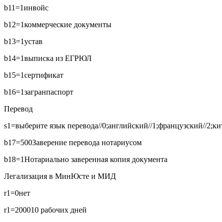
b11=1
инвойс
b12=1
коммерческие документы
b13=1
устав
b14=1
выписка из ЕГРЮЛ
b15=1
сертификат
b16=1
загранпаспорт
Перевод
s1=выберите язык перевода//0;английский//1;французский//2;кит
b17=500
Заверение перевода нотариусом
b18=1
Нотариально заверенная копия документа
Легализация в МинЮсте и МИД
r1=0
нет
r1=2000
10 рабочих дней