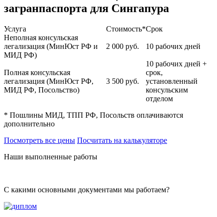
загранпаспорта для Сингапура
Услуга
Стоимость*
Срок
Неполная консульская
легализация (МинЮст РФ и
2 000
руб.
10 рабочих дней
МИД РФ)
10 рабочих дней +
Полная консульская
срок,
легализация (МинЮст РФ,
3 500
руб.
установленный
МИД РФ, Посольство)
консульским
отделом
* Пошлины МИД, ТПП РФ, Посольств оплачиваются
дополнительно
Посмотреть все цены
Посчитать на калькуляторе
Наши выполненные работы
С какими основными документами мы работаем?