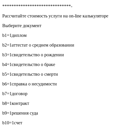
******************************-
Рассчитайте стоимость услуги на on-line калькуляторе
Выберите документ
b1=1
диплом
b2=1
аттестат о среднем образовании
b3=1
свидетельство о рождении
b4=1
свидетельство о браке
b5=1
свидетельство о смерти
b6=1
справка о несудимости
b7=1
договор
b8=1
контракт
b9=1
решения суда
b10=1
счет