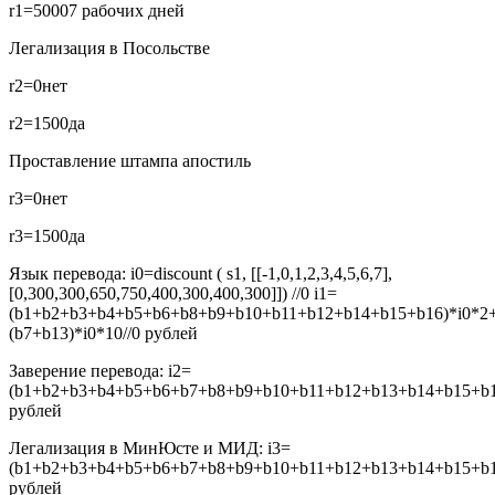
r1=5000
7 рабочих дней
Легализация в Посольстве
r2=0
нет
r2=1500
да
Проставление штампа апостиль
r3=0
нет
r3=1500
да
Язык перевода:
i0=discount ( s1, [[-1,0,1,2,3,4,5,6,7],
[0,300,300,650,750,400,300,400,300]]) //0
i1=
(b1+b2+b3+b4+b5+b6+b8+b9+b10+b11+b12+b14+b15+b16)*i0*2
(b7+b13)*i0*10//0
рублей
Заверение перевода:
i2=
(b1+b2+b3+b4+b5+b6+b7+b8+b9+b10+b11+b12+b13+b14+b15+b16
рублей
Легализация в МинЮсте и МИД:
i3=
(b1+b2+b3+b4+b5+b6+b7+b8+b9+b10+b11+b12+b13+b14+b15+b16
рублей