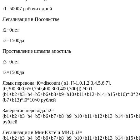
r1=5000
7 рабочих дней
Легализация в Посольстве
r2=0
нет
r2=1500
да
Проставление штампа апостиль
r3=0
нет
r3=1500
да
Язык перевода:
i0=discount ( s1, [[-1,0,1,2,3,4,5,6,7],
[0,300,300,650,750,400,300,400,300]]) //0
i1=
(b1+b2+b3+b4+b5+b6+b8+b9+b10+b11+b12+b14+b15+b16)*i0*2
(b7+b13)*i0*10//0
рублей
Заверение перевода:
i2=
(b1+b2+b3+b4+b5+b6+b7+b8+b9+b10+b11+b12+b13+b14+b15+b16
рублей
Легализация в МинЮсте и МИД:
i3=
(b1+b2+b3+b4+b5+b6+b7+b8+b9+b10+b11+b12+b13+b14+b15+b16