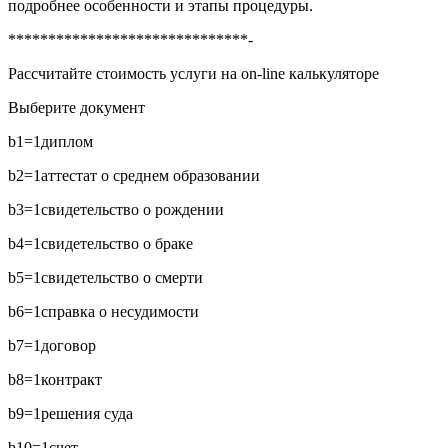
подробнее особенности и этапы процедуры.
******************************-
Рассчитайте стоимость услуги на on-line калькуляторе
Выберите документ
b1=1
диплом
b2=1
аттестат о среднем образовании
b3=1
свидетельство о рождении
b4=1
свидетельство о браке
b5=1
свидетельство о смерти
b6=1
справка о несудимости
b7=1
договор
b8=1
контракт
b9=1
решения суда
b10=1
счет