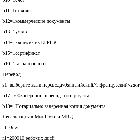
b11=1
инвойс
b12=1
коммерческие документы
b13=1
устав
b14=1
выписка из ЕГРЮЛ
b15=1
сертификат
b16=1
загранпаспорт
Перевод
s1=выберите язык перевода//0;английский//1;французский//2;кит
b17=500
Заверение перевода нотариусом
b18=1
Нотариально заверенная копия документа
Легализация в МинЮсте и МИД
r1=0
нет
r1=2000
10 рабочих дней