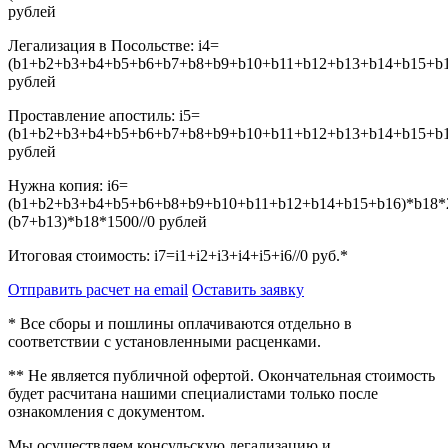
рублей
Легализация в Посольстве:
i4=
(b1+b2+b3+b4+b5+b6+b7+b8+b9+b10+b11+b12+b13+b14+b15+b16
рублей
Проставление апостиль:
i5=
(b1+b2+b3+b4+b5+b6+b7+b8+b9+b10+b11+b12+b13+b14+b15+b16
рублей
Нужна копия:
i6=
(b1+b2+b3+b4+b5+b6+b8+b9+b10+b11+b12+b14+b15+b16)*b18*
(b7+b13)*b18*1500//0
рублей
Итоговая стоимость:
i7=i1+i2+i3+i4+i5+i6//0
руб.*
Отправить расчет на email
Оставить заявку
* Все сборы и пошлины оплачиваются отдельно в
соответствии с установленными расценками.
** Не является публичной офертой. Окончательная стоимость
будет расчитана нашими специалистами только после
ознакомления с документом.
Мы осуществляем консульскую легализацию и