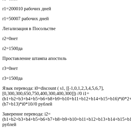
r1=2000
10 рабочих дней
r1=5000
7 рабочих дней
Легализация в Посольстве
r2=0
нет
r2=1500
да
Проставление штампа апостиль
r3=0
нет
r3=1500
да
Язык перевода:
i0=discount ( s1, [[-1,0,1,2,3,4,5,6,7],
[0,300,300,650,750,400,300,400,300]]) //0
i1=
(b1+b2+b3+b4+b5+b6+b8+b9+b10+b11+b12+b14+b15+b16)*i0*2
(b7+b13)*i0*10//0
рублей
Заверение перевода:
i2=
(b1+b2+b3+b4+b5+b6+b7+b8+b9+b10+b11+b12+b13+b14+b15+b16
рублей