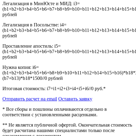
Легализация в МинЮсте и МИД:
i3=
(b1+b2+b3+b4+b5+b6+b7+b8+b9+b10+b11+b12+b13+b14+b15+b16
рублей
Легализация в Посольстве:
i4=
(b1+b2+b3+b4+b5+b6+b7+b8+b9+b10+b11+b12+b13+b14+b15+b16
рублей
Проставление апостиль:
i5=
(b1+b2+b3+b4+b5+b6+b7+b8+b9+b10+b11+b12+b13+b14+b15+b16
рублей
Нужна копия:
i6=
(b1+b2+b3+b4+b5+b6+b8+b9+b10+b11+b12+b14+b15+b16)*b18*
(b7+b13)*b18*1500//0
рублей
Итоговая стоимость:
i7=i1+i2+i3+i4+i5+i6//0
руб.*
Отправить расчет на email
Оставить заявку
* Все сборы и пошлины оплачиваются отдельно в
соответствии с установленными расценками.
** Не является публичной офертой. Окончательная стоимость
будет расчитана нашими специалистами только после
ознакомления с документом.