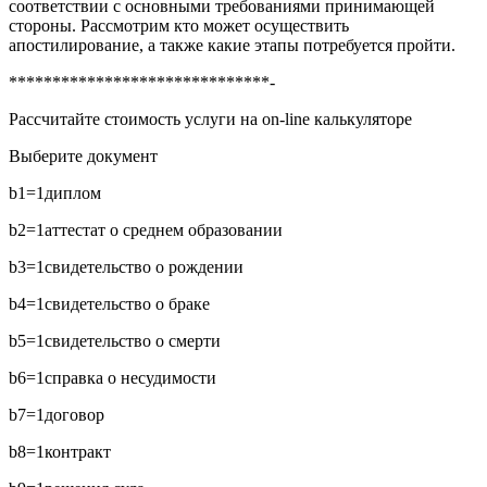
соответствии с основными требованиями принимающей
стороны. Рассмотрим кто может осуществить
апостилирование, а также какие этапы потребуется пройти.
******************************-
Рассчитайте стоимость услуги на on-line калькуляторе
Выберите документ
b1=1
диплом
b2=1
аттестат о среднем образовании
b3=1
свидетельство о рождении
b4=1
свидетельство о браке
b5=1
свидетельство о смерти
b6=1
справка о несудимости
b7=1
договор
b8=1
контракт