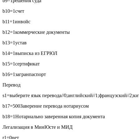
b9=1
решения суда
b10=1
счет
b11=1
инвойс
b12=1
коммерческие документы
b13=1
устав
b14=1
выписка из ЕГРЮЛ
b15=1
сертификат
b16=1
загранпаспорт
Перевод
s1=выберите язык перевода//0;английский//1;французский//2;кит
b17=500
Заверение перевода нотариусом
b18=1
Нотариально заверенная копия документа
Легализация в МинЮсте и МИД
r1=0
нет