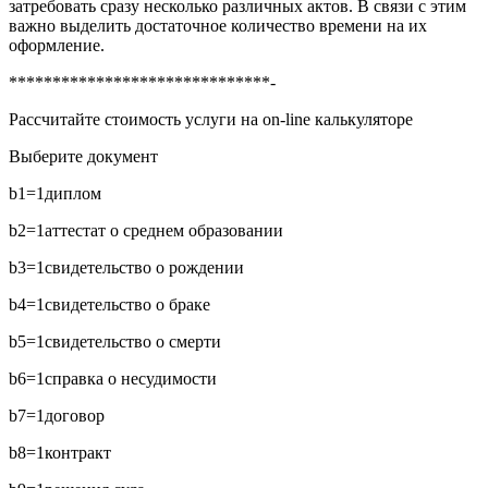
затребовать сразу несколько различных актов. В связи с этим
важно выделить достаточное количество времени на их
оформление.
******************************-
Рассчитайте стоимость услуги на on-line калькуляторе
Выберите документ
b1=1
диплом
b2=1
аттестат о среднем образовании
b3=1
свидетельство о рождении
b4=1
свидетельство о браке
b5=1
свидетельство о смерти
b6=1
справка о несудимости
b7=1
договор
b8=1
контракт