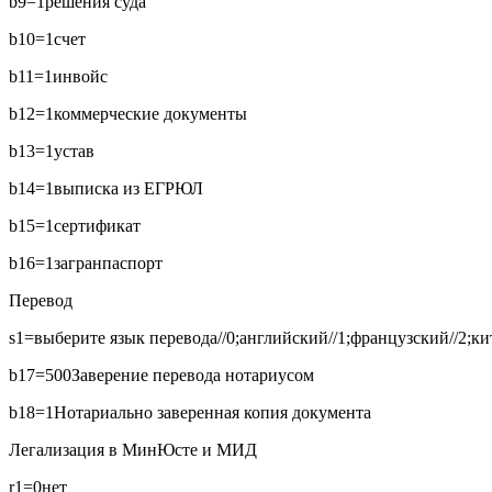
b9=1
решения суда
b10=1
счет
b11=1
инвойс
b12=1
коммерческие документы
b13=1
устав
b14=1
выписка из ЕГРЮЛ
b15=1
сертификат
b16=1
загранпаспорт
Перевод
s1=выберите язык перевода//0;английский//1;французский//2;кит
b17=500
Заверение перевода нотариусом
b18=1
Нотариально заверенная копия документа
Легализация в МинЮсте и МИД
r1=0
нет