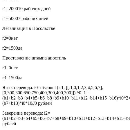
r1=2000
10 рабочих дней
r1=5000
7 рабочих дней
Легализация в Посольстве
r2=0
нет
r2=1500
да
Проставление штампа апостиль
r3=0
нет
r3=1500
да
Язык перевода:
i0=discount ( s1, [[-1,0,1,2,3,4,5,6,7],
[0,300,300,650,750,400,300,400,300]]) //0
i1=
(b1+b2+b3+b4+b5+b6+b8+b9+b10+b11+b12+b14+b15+b16)*i0*2
(b7+b13)*i0*10//0
рублей
Заверение перевода:
i2=
(b1+b2+b3+b4+b5+b6+b7+b8+b9+b10+b11+b12+b13+b14+b15+b16
рублей