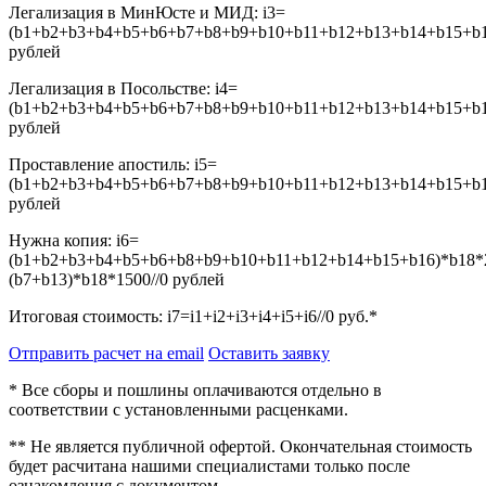
Легализация в МинЮсте и МИД:
i3=
(b1+b2+b3+b4+b5+b6+b7+b8+b9+b10+b11+b12+b13+b14+b15+b16
рублей
Легализация в Посольстве:
i4=
(b1+b2+b3+b4+b5+b6+b7+b8+b9+b10+b11+b12+b13+b14+b15+b16
рублей
Проставление апостиль:
i5=
(b1+b2+b3+b4+b5+b6+b7+b8+b9+b10+b11+b12+b13+b14+b15+b16
рублей
Нужна копия:
i6=
(b1+b2+b3+b4+b5+b6+b8+b9+b10+b11+b12+b14+b15+b16)*b18*
(b7+b13)*b18*1500//0
рублей
Итоговая стоимость:
i7=i1+i2+i3+i4+i5+i6//0
руб.*
Отправить расчет на email
Оставить заявку
* Все сборы и пошлины оплачиваются отдельно в
соответствии с установленными расценками.
** Не является публичной офертой. Окончательная стоимость
будет расчитана нашими специалистами только после
ознакомления с документом.