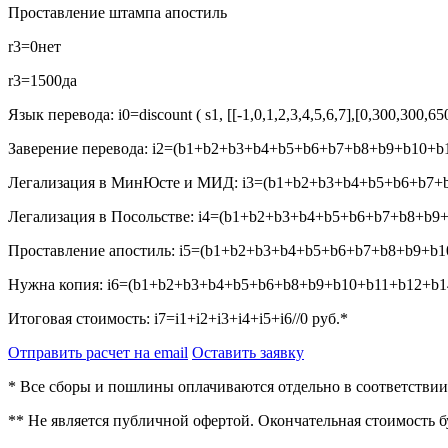
Проставление штампа апостиль
r3=0
нет
r3=1500
да
Язык перевода:
i0=discount ( s1, [[-1,0,1,2,3,4,5,6,7],[0,300,300,6
Заверение перевода:
i2=(b1+b2+b3+b4+b5+b6+b7+b8+b9+b10+b1
Легализация в МинЮсте и МИД:
i3=(b1+b2+b3+b4+b5+b6+b7+b
Легализация в Посольстве:
i4=(b1+b2+b3+b4+b5+b6+b7+b8+b9+
Проставление апостиль:
i5=(b1+b2+b3+b4+b5+b6+b7+b8+b9+b10
Нужна копия:
i6=(b1+b2+b3+b4+b5+b6+b8+b9+b10+b11+b12+b14
Итоговая стоимость:
i7=i1+i2+i3+i4+i5+i6//0
руб.*
Отправить расчет на email
Оставить заявку
* Все сборы и пошлины оплачиваются отдельно в соответстви
** Не является публичной офертой. Окончательная стоимость 