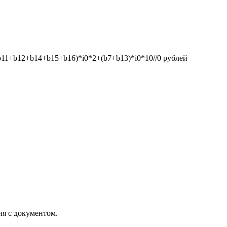
1+b12+b14+b15+b16)*i0*2+(b7+b13)*i0*10//0
рублей
ия с документом.