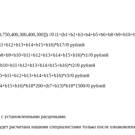
50,750,400,300,400,300]]) //0
i1=(b1+b2+b3+b4+b5+b6+b8+b9+b10+b1
1+b12+b13+b14+b15+b16)*b17//0
рублей
8+b9+b10+b11+b12+b13+b14+b15+b16)*r1//0
рублей
b10+b11+b12+b13+b14+b15+b16)*r2//0
рублей
+b11+b12+b13+b14+b15+b16)*r3//0
рублей
+b15+b16)*b18*200+(b7+b13)*b18*1500//0
рублей
и с установленными расценками.
будет расчитана нашими специалистами только после ознакомлен