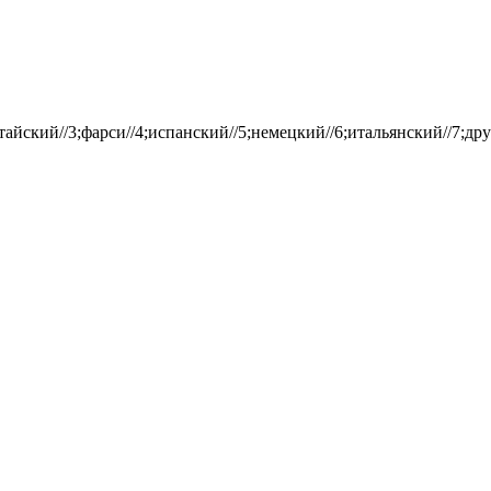
айский//3;фарси//4;испанский//5;немецкий//6;итальянский//7;дру