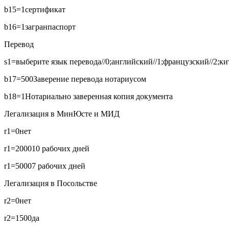
b15=1
сертификат
b16=1
загранпаспорт
Перевод
s1=выберите язык перевода//0;английский//1;французский//2;кит
b17=500
Заверение перевода нотариусом
b18=1
Нотариально заверенная копия документа
Легализация в МинЮсте и МИД
r1=0
нет
r1=2000
10 рабочих дней
r1=5000
7 рабочих дней
Легализация в Посольстве
r2=0
нет
r2=1500
да