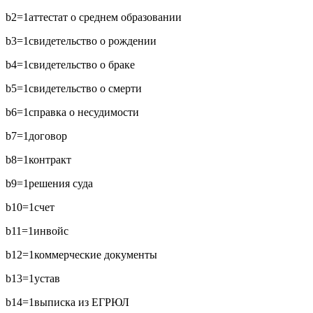
b2=1
аттестат о среднем образовании
b3=1
свидетельство о рождении
b4=1
свидетельство о браке
b5=1
свидетельство о смерти
b6=1
справка о несудимости
b7=1
договор
b8=1
контракт
b9=1
решения суда
b10=1
счет
b11=1
инвойс
b12=1
коммерческие документы
b13=1
устав
b14=1
выписка из ЕГРЮЛ