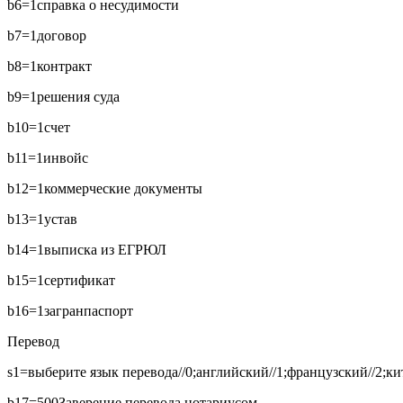
b6=1
справка о несудимости
b7=1
договор
b8=1
контракт
b9=1
решения суда
b10=1
счет
b11=1
инвойс
b12=1
коммерческие документы
b13=1
устав
b14=1
выписка из ЕГРЮЛ
b15=1
сертификат
b16=1
загранпаспорт
Перевод
s1=выберите язык перевода//0;английский//1;французский//2;кит
b17=500
Заверение перевода нотариусом