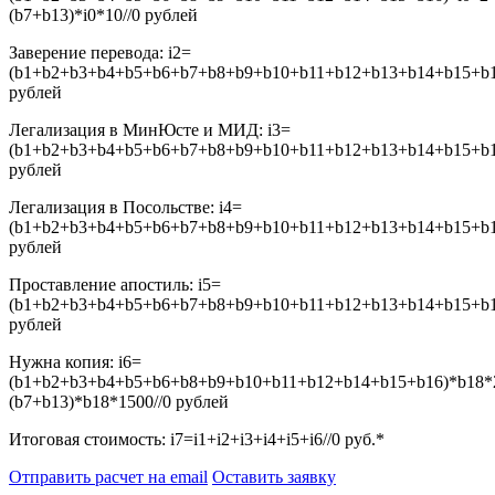
(b7+b13)*i0*10//0
рублей
Заверение перевода:
i2=
(b1+b2+b3+b4+b5+b6+b7+b8+b9+b10+b11+b12+b13+b14+b15+b16
рублей
Легализация в МинЮсте и МИД:
i3=
(b1+b2+b3+b4+b5+b6+b7+b8+b9+b10+b11+b12+b13+b14+b15+b16
рублей
Легализация в Посольстве:
i4=
(b1+b2+b3+b4+b5+b6+b7+b8+b9+b10+b11+b12+b13+b14+b15+b16
рублей
Проставление апостиль:
i5=
(b1+b2+b3+b4+b5+b6+b7+b8+b9+b10+b11+b12+b13+b14+b15+b16
рублей
Нужна копия:
i6=
(b1+b2+b3+b4+b5+b6+b8+b9+b10+b11+b12+b14+b15+b16)*b18*
(b7+b13)*b18*1500//0
рублей
Итоговая стоимость:
i7=i1+i2+i3+i4+i5+i6//0
руб.*
Отправить расчет на email
Оставить заявку