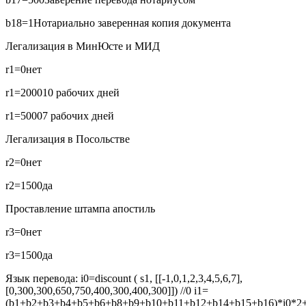
b18=1
Нотариально заверенная копия документа
Легализация в МинЮсте и МИД
r1=0
нет
r1=2000
10 рабочих дней
r1=5000
7 рабочих дней
Легализация в Посольстве
r2=0
нет
r2=1500
да
Проставление штампа апостиль
r3=0
нет
r3=1500
да
Язык перевода:
i0=discount ( s1, [[-1,0,1,2,3,4,5,6,7],
[0,300,300,650,750,400,300,400,300]]) //0
i1=
(b1+b2+b3+b4+b5+b6+b8+b9+b10+b11+b12+b14+b15+b16)*i0*2