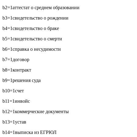
b2=1
аттестат о среднем образовании
b3=1
свидетельство о рождении
b4=1
свидетельство о браке
b5=1
свидетельство о смерти
b6=1
справка о несудимости
b7=1
договор
b8=1
контракт
b9=1
решения суда
b10=1
счет
b11=1
инвойс
b12=1
коммерческие документы
b13=1
устав
b14=1
выписка из ЕГРЮЛ