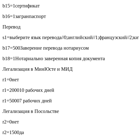
b15=1
сертификат
b16=1
загранпаспорт
Перевод
s1=выберите язык перевода//0;английский//1;французский//2;кит
b17=500
Заверение перевода нотариусом
b18=1
Нотариально заверенная копия документа
Легализация в МинЮсте и МИД
r1=0
нет
r1=2000
10 рабочих дней
r1=5000
7 рабочих дней
Легализация в Посольстве
r2=0
нет
r2=1500
да