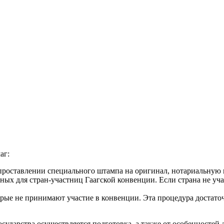
аг:
роставлении специального штампа на оригинал, нотариальную к
х для стран-участниц Гаагской конвенции. Если страна не учас
торые не принимают участие в конвенции. Эта процедура достат
осударства осуществляется подготовка, а также от особенностей 