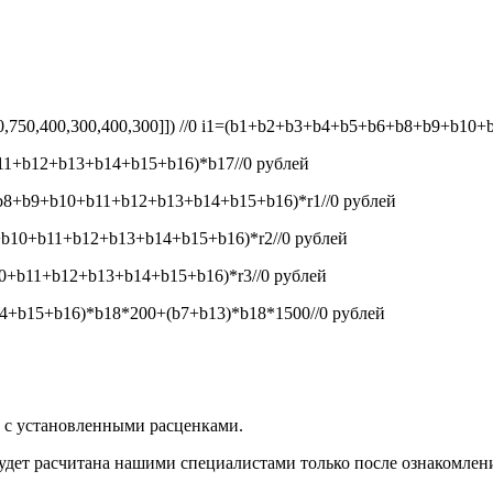
50,750,400,300,400,300]]) //0
i1=(b1+b2+b3+b4+b5+b6+b8+b9+b10+b1
1+b12+b13+b14+b15+b16)*b17//0
рублей
8+b9+b10+b11+b12+b13+b14+b15+b16)*r1//0
рублей
b10+b11+b12+b13+b14+b15+b16)*r2//0
рублей
+b11+b12+b13+b14+b15+b16)*r3//0
рублей
+b15+b16)*b18*200+(b7+b13)*b18*1500//0
рублей
и с установленными расценками.
будет расчитана нашими специалистами только после ознакомлен