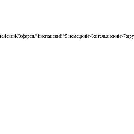
айский//3;фарси//4;испанский//5;немецкий//6;итальянский//7;дру