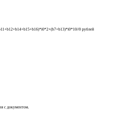
1+b12+b14+b15+b16)*i0*2+(b7+b13)*i0*10//0
рублей
ия с документом.