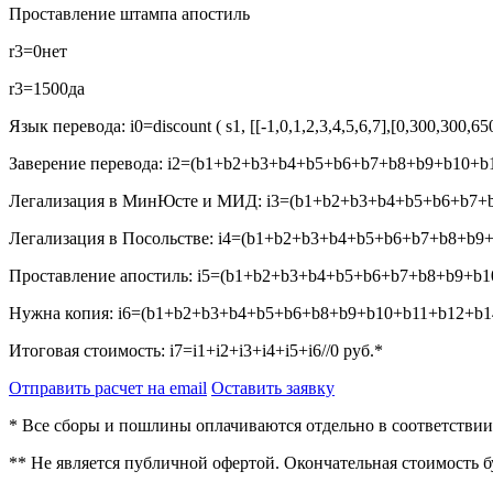
Проставление штампа апостиль
r3=0
нет
r3=1500
да
Язык перевода:
i0=discount ( s1, [[-1,0,1,2,3,4,5,6,7],[0,300,300,6
Заверение перевода:
i2=(b1+b2+b3+b4+b5+b6+b7+b8+b9+b10+b1
Легализация в МинЮсте и МИД:
i3=(b1+b2+b3+b4+b5+b6+b7+b
Легализация в Посольстве:
i4=(b1+b2+b3+b4+b5+b6+b7+b8+b9+
Проставление апостиль:
i5=(b1+b2+b3+b4+b5+b6+b7+b8+b9+b10
Нужна копия:
i6=(b1+b2+b3+b4+b5+b6+b8+b9+b10+b11+b12+b14
Итоговая стоимость:
i7=i1+i2+i3+i4+i5+i6//0
руб.*
Отправить расчет на email
Оставить заявку
* Все сборы и пошлины оплачиваются отдельно в соответстви
** Не является публичной офертой. Окончательная стоимость 