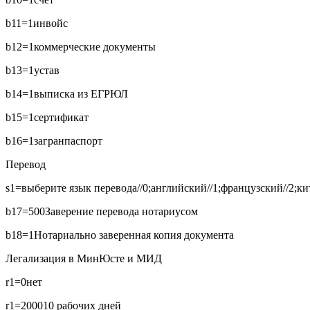
b11=1
инвойс
b12=1
коммерческие документы
b13=1
устав
b14=1
выписка из ЕГРЮЛ
b15=1
сертификат
b16=1
загранпаспорт
Перевод
s1=выберите язык перевода//0;английский//1;французский//2;кит
b17=500
Заверение перевода нотариусом
b18=1
Нотариально заверенная копия документа
Легализация в МинЮсте и МИД
r1=0
нет
r1=2000
10 рабочих дней