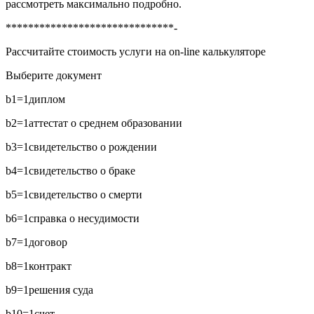
рассмотреть максимально подробно.
******************************-
Рассчитайте стоимость услуги на on-line калькуляторе
Выберите документ
b1=1
диплом
b2=1
аттестат о среднем образовании
b3=1
свидетельство о рождении
b4=1
свидетельство о браке
b5=1
свидетельство о смерти
b6=1
справка о несудимости
b7=1
договор
b8=1
контракт
b9=1
решения суда
b10=1
счет