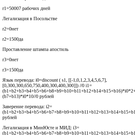
r1=5000
7 рабочих дней
Легализация в Посольстве
r2=0
нет
r2=1500
да
Проставление штампа апостиль
r3=0
нет
r3=1500
да
Язык перевода:
i0=discount ( s1, [[-1,0,1,2,3,4,5,6,7],
[0,300,300,650,750,400,300,400,300]]) //0
i1=
(b1+b2+b3+b4+b5+b6+b8+b9+b10+b11+b12+b14+b15+b16)*i0*2
(b7+b13)*i0*10//0
рублей
Заверение перевода:
i2=
(b1+b2+b3+b4+b5+b6+b7+b8+b9+b10+b11+b12+b13+b14+b15+b16
рублей
Легализация в МинЮсте и МИД:
i3=
(b1+b2+b3+b4+b5+b6+b7+b8+b9+b10+b11+b12+b13+b14+b15+b16