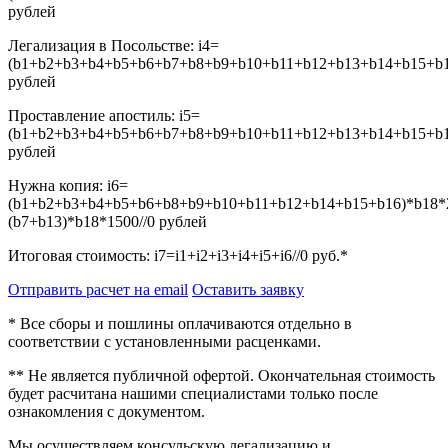
рублей
Легализация в Посольстве:
i4=
(b1+b2+b3+b4+b5+b6+b7+b8+b9+b10+b11+b12+b13+b14+b15+b16
рублей
Проставление апостиль:
i5=
(b1+b2+b3+b4+b5+b6+b7+b8+b9+b10+b11+b12+b13+b14+b15+b16
рублей
Нужна копия:
i6=
(b1+b2+b3+b4+b5+b6+b8+b9+b10+b11+b12+b14+b15+b16)*b18*
(b7+b13)*b18*1500//0
рублей
Итоговая стоимость:
i7=i1+i2+i3+i4+i5+i6//0
руб.*
Отправить расчет на email
Оставить заявку
* Все сборы и пошлины оплачиваются отдельно в
соответствии с установленными расценками.
** Не является публичной офертой. Окончательная стоимость
будет расчитана нашими специалистами только после
ознакомления с документом.
Мы осуществляем консульскую легализацию и