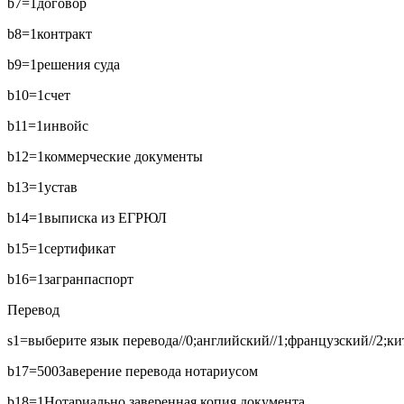
b7=1
договор
b8=1
контракт
b9=1
решения суда
b10=1
счет
b11=1
инвойс
b12=1
коммерческие документы
b13=1
устав
b14=1
выписка из ЕГРЮЛ
b15=1
сертификат
b16=1
загранпаспорт
Перевод
s1=выберите язык перевода//0;английский//1;французский//2;кит
b17=500
Заверение перевода нотариусом
b18=1
Нотариально заверенная копия документа