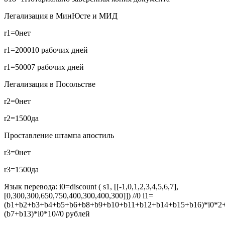
Легализация в МинЮсте и МИД
r1=0
нет
r1=2000
10 рабочих дней
r1=5000
7 рабочих дней
Легализация в Посольстве
r2=0
нет
r2=1500
да
Проставление штампа апостиль
r3=0
нет
r3=1500
да
Язык перевода:
i0=discount ( s1, [[-1,0,1,2,3,4,5,6,7],
[0,300,300,650,750,400,300,400,300]]) //0
i1=
(b1+b2+b3+b4+b5+b6+b8+b9+b10+b11+b12+b14+b15+b16)*i0*2
(b7+b13)*i0*10//0
рублей