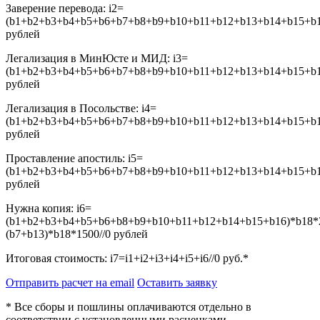
Заверение перевода:
i2=
(b1+b2+b3+b4+b5+b6+b7+b8+b9+b10+b11+b12+b13+b14+b15+b16
рублей
Легализация в МинЮсте и МИД:
i3=
(b1+b2+b3+b4+b5+b6+b7+b8+b9+b10+b11+b12+b13+b14+b15+b16
рублей
Легализация в Посольстве:
i4=
(b1+b2+b3+b4+b5+b6+b7+b8+b9+b10+b11+b12+b13+b14+b15+b16
рублей
Проставление апостиль:
i5=
(b1+b2+b3+b4+b5+b6+b7+b8+b9+b10+b11+b12+b13+b14+b15+b16
рублей
Нужна копия:
i6=
(b1+b2+b3+b4+b5+b6+b8+b9+b10+b11+b12+b14+b15+b16)*b18*
(b7+b13)*b18*1500//0
рублей
Итоговая стоимость:
i7=i1+i2+i3+i4+i5+i6//0
руб.*
Отправить расчет на email
Оставить заявку
* Все сборы и пошлины оплачиваются отдельно в
соответствии с установленными расценками.