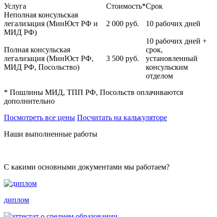
Услуга
Стоимость*
Срок
Неполная консульская
легализация (МинЮст РФ и
2 000
руб.
10 рабочих дней
МИД РФ)
10 рабочих дней +
Полная консульская
срок,
легализация (МинЮст РФ,
3 500
руб.
установленный
МИД РФ, Посольство)
консульским
отделом
* Пошлины МИД, ТПП РФ, Посольств оплачиваются
дополнительно
Посмотреть все цены
Посчитать на калькуляторе
Наши выполненные работы
С какими основными документами мы работаем?
диплом