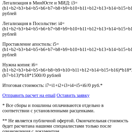
Легализация в МинЮсте и МИД:
i3=
(b1+b2+b3+b4+b5+b6+b7+b8+b9+b10+b11+b12+b13+b14+b15+b16
рублей
Легализация в Посольстве:
i4=
(b1+b2+b3+b4+b5+b6+b7+b8+b9+b10+b11+b12+b13+b14+b15+b16
рублей
Проставление апостиль:
i5=
(b1+b2+b3+b4+b5+b6+b7+b8+b9+b10+b11+b12+b13+b14+b15+b16
рублей
Нужна копия:
i6=
(b1+b2+b3+b4+b5+b6+b8+b9+b10+b11+b12+b14+b15+b16)*b18*
(b7+b13)*b18*1500//0
рублей
Итоговая стоимость:
i7=i1+i2+i3+i4+i5+i6//0
руб.*
Отправить расчет на email
Оставить заявку
* Все сборы и пошлины оплачиваются отдельно в
соответствии с установленными расценками.
** Не является публичной офертой. Окончательная стоимость
будет расчитана нашими специалистами только после
ознакомления с документом.