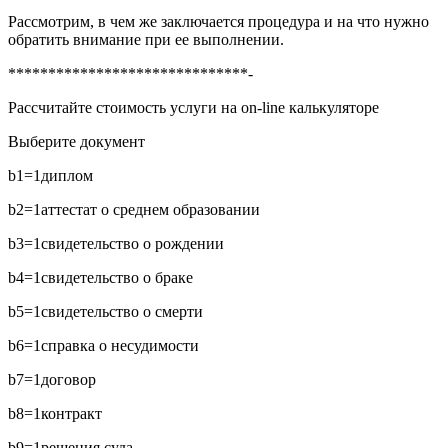
Рассмотрим, в чем же заключается процедура и на что нужно
обратить внимание при ее выполнении.
******************************-
Рассчитайте стоимость услуги на on-line калькуляторе
Выберите документ
b1=1
диплом
b2=1
аттестат о среднем образовании
b3=1
свидетельство о рождении
b4=1
свидетельство о браке
b5=1
свидетельство о смерти
b6=1
справка о несудимости
b7=1
договор
b8=1
контракт
b9=1
решения суда