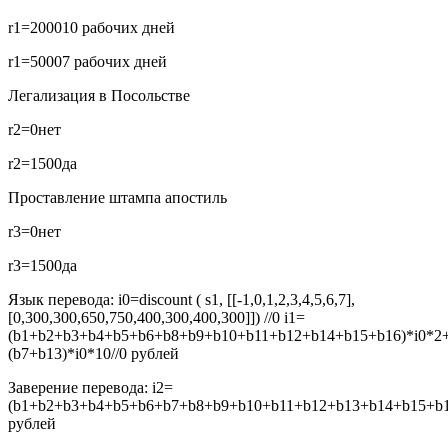
r1=2000
10 рабочих дней
r1=5000
7 рабочих дней
Легализация в Посольстве
r2=0
нет
r2=1500
да
Проставление штампа апостиль
r3=0
нет
r3=1500
да
Язык перевода:
i0=discount ( s1, [[-1,0,1,2,3,4,5,6,7],
[0,300,300,650,750,400,300,400,300]]) //0
i1=
(b1+b2+b3+b4+b5+b6+b8+b9+b10+b11+b12+b14+b15+b16)*i0*2
(b7+b13)*i0*10//0
рублей
Заверение перевода:
i2=
(b1+b2+b3+b4+b5+b6+b7+b8+b9+b10+b11+b12+b13+b14+b15+b16
рублей