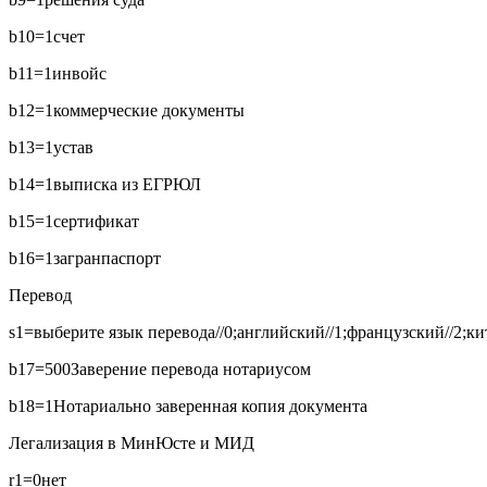
b10=1
счет
b11=1
инвойс
b12=1
коммерческие документы
b13=1
устав
b14=1
выписка из ЕГРЮЛ
b15=1
сертификат
b16=1
загранпаспорт
Перевод
s1=выберите язык перевода//0;английский//1;французский//2;кит
b17=500
Заверение перевода нотариусом
b18=1
Нотариально заверенная копия документа
Легализация в МинЮсте и МИД
r1=0
нет