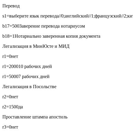
Перевод
s1=выберите язык перевода//0;английский//1;французский//2;кит
b17=500
Заверение перевода нотариусом
b18=1
Нотариально заверенная копия документа
Легализация в МинЮсте и МИД
r1=0
нет
r1=2000
10 рабочих дней
r1=5000
7 рабочих дней
Легализация в Посольстве
r2=0
нет
r2=1500
да
Проставление штампа апостиль
r3=0
нет