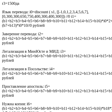
r3=1500
да
Язык перевода:
i0=discount ( s1, [[-1,0,1,2,3,4,5,6,7],
[0,300,300,650,750,400,300,400,300]]) //0
i1=
(b1+b2+b3+b4+b5+b6+b8+b9+b10+b11+b12+b14+b15+b16)*i0*2
(b7+b13)*i0*10//0
рублей
Заверение перевода:
i2=
(b1+b2+b3+b4+b5+b6+b7+b8+b9+b10+b11+b12+b13+b14+b15+b16
рублей
Легализация в МинЮсте и МИД:
i3=
(b1+b2+b3+b4+b5+b6+b7+b8+b9+b10+b11+b12+b13+b14+b15+b16
рублей
Легализация в Посольстве:
i4=
(b1+b2+b3+b4+b5+b6+b7+b8+b9+b10+b11+b12+b13+b14+b15+b16
рублей
Проставление апостиль:
i5=
(b1+b2+b3+b4+b5+b6+b7+b8+b9+b10+b11+b12+b13+b14+b15+b16
рублей
Нужна копия:
i6=
(b1+b2+b3+b4+b5+b6+b8+b9+b10+b11+b12+b14+b15+b16)*b18*