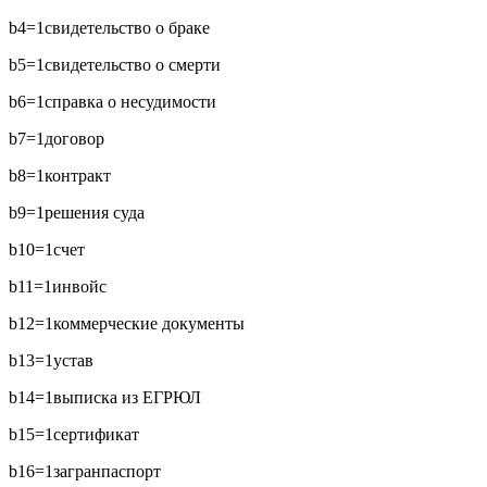
b4=1
свидетельство о браке
b5=1
свидетельство о смерти
b6=1
справка о несудимости
b7=1
договор
b8=1
контракт
b9=1
решения суда
b10=1
счет
b11=1
инвойс
b12=1
коммерческие документы
b13=1
устав
b14=1
выписка из ЕГРЮЛ
b15=1
сертификат
b16=1
загранпаспорт