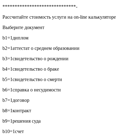
******************************-
Рассчитайте стоимость услуги на on-line калькуляторе
Выберите документ
b1=1
диплом
b2=1
аттестат о среднем образовании
b3=1
свидетельство о рождении
b4=1
свидетельство о браке
b5=1
свидетельство о смерти
b6=1
справка о несудимости
b7=1
договор
b8=1
контракт
b9=1
решения суда
b10=1
счет