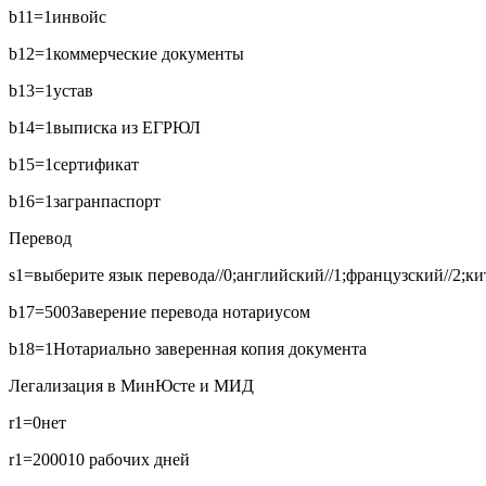
b11=1
инвойс
b12=1
коммерческие документы
b13=1
устав
b14=1
выписка из ЕГРЮЛ
b15=1
сертификат
b16=1
загранпаспорт
Перевод
s1=выберите язык перевода//0;английский//1;французский//2;кит
b17=500
Заверение перевода нотариусом
b18=1
Нотариально заверенная копия документа
Легализация в МинЮсте и МИД
r1=0
нет
r1=2000
10 рабочих дней