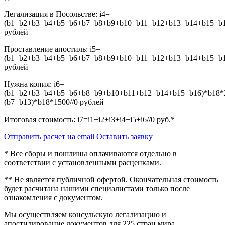
Легализация в Посольстве:
i4=
(b1+b2+b3+b4+b5+b6+b7+b8+b9+b10+b11+b12+b13+b14+b15+b16
рублей
Проставление апостиль:
i5=
(b1+b2+b3+b4+b5+b6+b7+b8+b9+b10+b11+b12+b13+b14+b15+b16
рублей
Нужна копия:
i6=
(b1+b2+b3+b4+b5+b6+b8+b9+b10+b11+b12+b14+b15+b16)*b18*
(b7+b13)*b18*1500//0
рублей
Итоговая стоимость:
i7=i1+i2+i3+i4+i5+i6//0
руб.*
Отправить расчет на email
Оставить заявку
* Все сборы и пошлины оплачиваются отдельно в
соответствии с установленными расценками.
** Не является публичной офертой. Окончательная стоимость
будет расчитана нашими специалистами только после
ознакомления с документом.
Мы осуществляем консульскую легализацию и
апостилирование документов для 225 стран мира