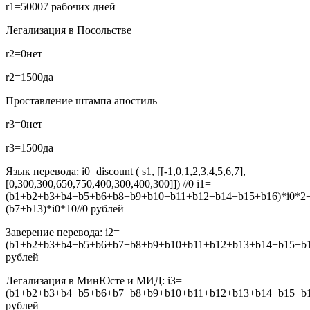
r1=5000
7 рабочих дней
Легализация в Посольстве
r2=0
нет
r2=1500
да
Проставление штампа апостиль
r3=0
нет
r3=1500
да
Язык перевода:
i0=discount ( s1, [[-1,0,1,2,3,4,5,6,7],
[0,300,300,650,750,400,300,400,300]]) //0
i1=
(b1+b2+b3+b4+b5+b6+b8+b9+b10+b11+b12+b14+b15+b16)*i0*2
(b7+b13)*i0*10//0
рублей
Заверение перевода:
i2=
(b1+b2+b3+b4+b5+b6+b7+b8+b9+b10+b11+b12+b13+b14+b15+b16
рублей
Легализация в МинЮсте и МИД:
i3=
(b1+b2+b3+b4+b5+b6+b7+b8+b9+b10+b11+b12+b13+b14+b15+b16
рублей