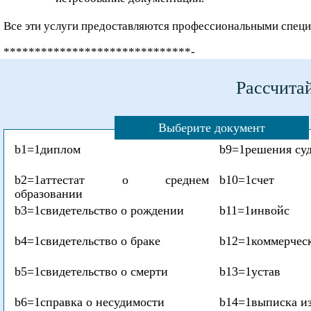
Все эти услуги предоставляются профессиональными специ
******************************-
Рассчитай
Выберите документ
b1=1
диплом
b9=1
решения су
b2=1
аттестат о среднем
b10=1
счет
образовании
b3=1
свидетельство о рождении
b11=1
инвойс
b4=1
свидетельство о браке
b12=1
коммерчес
b5=1
свидетельство о смерти
b13=1
устав
b6=1
справка о несудимости
b14=1
выписка 