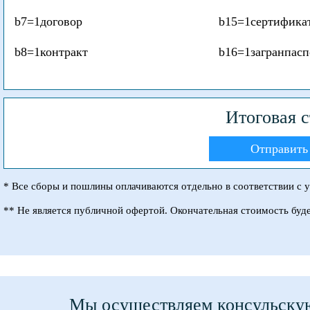
b7=1
договор
b15=1
сертифика
b8=1
контракт
b16=1
загранпасп
Итоговая 
Отправить 
* Все сборы и пошлины оплачиваются отдельно в соответствии с 
** Не является публичной офертой. Окончательная стоимость буд
Мы осуществляем консульскую