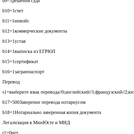
b9=1
решения суда
b10=1
счет
b11=1
инвойс
b12=1
коммерческие документы
b13=1
устав
b14=1
выписка из ЕГРЮЛ
b15=1
сертификат
b16=1
загранпаспорт
Перевод
s1=выберите язык перевода//0;английский//1;французский//2;кит
b17=500
Заверение перевода нотариусом
b18=1
Нотариально заверенная копия документа
Легализация в МинЮсте и МИД
r1=0
нет