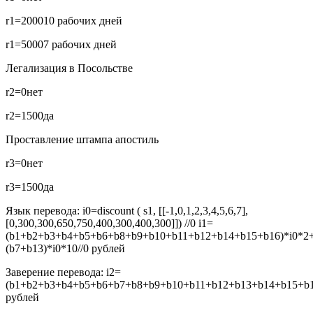
r1=2000
10 рабочих дней
r1=5000
7 рабочих дней
Легализация в Посольстве
r2=0
нет
r2=1500
да
Проставление штампа апостиль
r3=0
нет
r3=1500
да
Язык перевода:
i0=discount ( s1, [[-1,0,1,2,3,4,5,6,7],
[0,300,300,650,750,400,300,400,300]]) //0
i1=
(b1+b2+b3+b4+b5+b6+b8+b9+b10+b11+b12+b14+b15+b16)*i0*2
(b7+b13)*i0*10//0
рублей
Заверение перевода:
i2=
(b1+b2+b3+b4+b5+b6+b7+b8+b9+b10+b11+b12+b13+b14+b15+b16
рублей