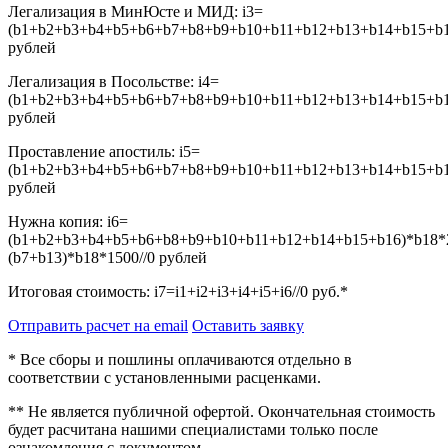
Легализация в МинЮсте и МИД:
i3=
(b1+b2+b3+b4+b5+b6+b7+b8+b9+b10+b11+b12+b13+b14+b15+b16
рублей
Легализация в Посольстве:
i4=
(b1+b2+b3+b4+b5+b6+b7+b8+b9+b10+b11+b12+b13+b14+b15+b16
рублей
Проставление апостиль:
i5=
(b1+b2+b3+b4+b5+b6+b7+b8+b9+b10+b11+b12+b13+b14+b15+b16
рублей
Нужна копия:
i6=
(b1+b2+b3+b4+b5+b6+b8+b9+b10+b11+b12+b14+b15+b16)*b18*
(b7+b13)*b18*1500//0
рублей
Итоговая стоимость:
i7=i1+i2+i3+i4+i5+i6//0
руб.*
Отправить расчет на email
Оставить заявку
* Все сборы и пошлины оплачиваются отдельно в
соответствии с установленными расценками.
** Не является публичной офертой. Окончательная стоимость
будет расчитана нашими специалистами только после
ознакомления с документом.