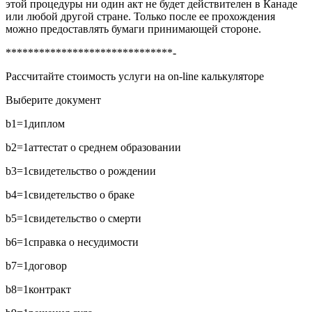
этой процедуры ни один акт не будет действителен в Канаде
или любой другой стране. Только после ее прохождения
можно предоставлять бумаги принимающей стороне.
******************************-
Рассчитайте стоимость услуги на on-line калькуляторе
Выберите документ
b1=1
диплом
b2=1
аттестат о среднем образовании
b3=1
свидетельство о рождении
b4=1
свидетельство о браке
b5=1
свидетельство о смерти
b6=1
справка о несудимости
b7=1
договор
b8=1
контракт