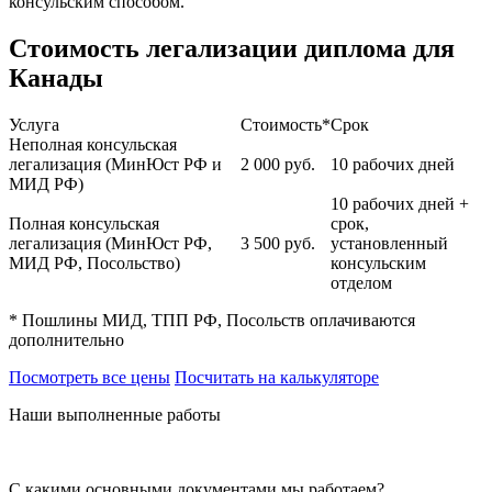
консульским способом.
Стоимость легализации диплома для
Канады
Услуга
Стоимость*
Срок
Неполная консульская
легализация (МинЮст РФ и
2 000
руб.
10 рабочих дней
МИД РФ)
10 рабочих дней +
Полная консульская
срок,
легализация (МинЮст РФ,
3 500
руб.
установленный
МИД РФ, Посольство)
консульским
отделом
* Пошлины МИД, ТПП РФ, Посольств оплачиваются
дополнительно
Посмотреть все цены
Посчитать на калькуляторе
Наши выполненные работы
С какими основными документами мы работаем?