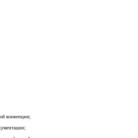
кой конвенции;
кументации;