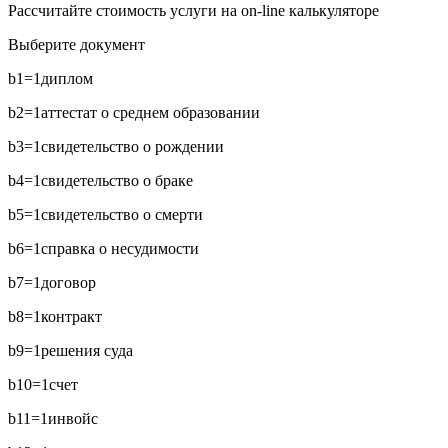
Рассчитайте стоимость услуги на on-line калькуляторе
Выберите документ
b1=1
диплом
b2=1
аттестат о среднем образовании
b3=1
свидетельство о рождении
b4=1
свидетельство о браке
b5=1
свидетельство о смерти
b6=1
справка о несудимости
b7=1
договор
b8=1
контракт
b9=1
решения суда
b10=1
счет
b11=1
инвойс