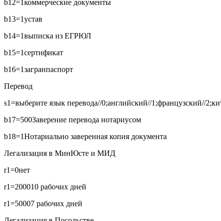
b12=1
коммерческие документы
b13=1
устав
b14=1
выписка из ЕГРЮЛ
b15=1
сертификат
b16=1
загранпаспорт
Перевод
s1=выберите язык перевода//0;английский//1;французский//2;кит
b17=500
Заверение перевода нотариусом
b18=1
Нотариально заверенная копия документа
Легализация в МинЮсте и МИД
r1=0
нет
r1=2000
10 рабочих дней
r1=5000
7 рабочих дней
Легализация в Посольстве