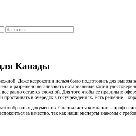
 для Канады
ожной. Даже ксерокопии нельзя было подготовить для вывоза з
ешена и разрешено легализовать нотариальные копии удостоверен
все равно остается сложной. Для того чтобы ее правильно оформ
 простаивать в очередях в госучреждениях. Есть решение – обр
азнообразных документов. Специалисты компании – профессион
еспокоиться за качество, так как наши эксперты знакомы с треб