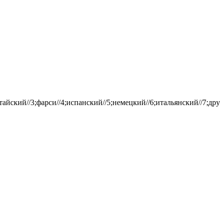
айский//3;фарси//4;испанский//5;немецкий//6;итальянский//7;дру