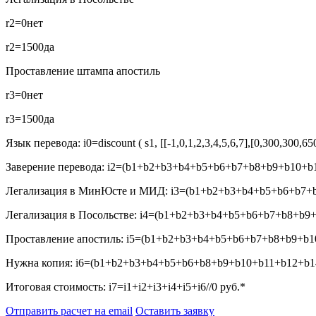
r2=0
нет
r2=1500
да
Проставление штампа апостиль
r3=0
нет
r3=1500
да
Язык перевода:
i0=discount ( s1, [[-1,0,1,2,3,4,5,6,7],[0,300,300,6
Заверение перевода:
i2=(b1+b2+b3+b4+b5+b6+b7+b8+b9+b10+b1
Легализация в МинЮсте и МИД:
i3=(b1+b2+b3+b4+b5+b6+b7+b
Легализация в Посольстве:
i4=(b1+b2+b3+b4+b5+b6+b7+b8+b9+
Проставление апостиль:
i5=(b1+b2+b3+b4+b5+b6+b7+b8+b9+b10
Нужна копия:
i6=(b1+b2+b3+b4+b5+b6+b8+b9+b10+b11+b12+b14
Итоговая стоимость:
i7=i1+i2+i3+i4+i5+i6//0
руб.*
Отправить расчет на email
Оставить заявку