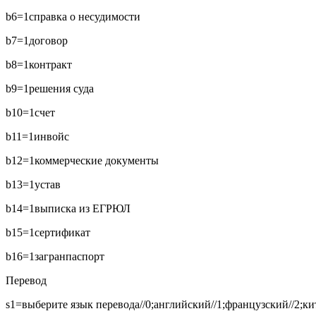
b6=1
справка о несудимости
b7=1
договор
b8=1
контракт
b9=1
решения суда
b10=1
счет
b11=1
инвойс
b12=1
коммерческие документы
b13=1
устав
b14=1
выписка из ЕГРЮЛ
b15=1
сертификат
b16=1
загранпаспорт
Перевод
s1=выберите язык перевода//0;английский//1;французский//2;кит