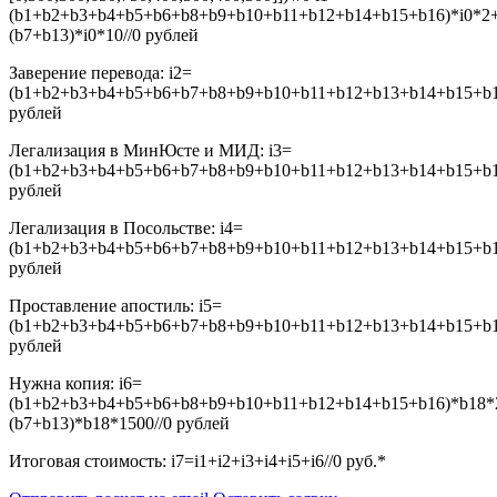
(b1+b2+b3+b4+b5+b6+b8+b9+b10+b11+b12+b14+b15+b16)*i0*2
(b7+b13)*i0*10//0
рублей
Заверение перевода:
i2=
(b1+b2+b3+b4+b5+b6+b7+b8+b9+b10+b11+b12+b13+b14+b15+b16
рублей
Легализация в МинЮсте и МИД:
i3=
(b1+b2+b3+b4+b5+b6+b7+b8+b9+b10+b11+b12+b13+b14+b15+b16
рублей
Легализация в Посольстве:
i4=
(b1+b2+b3+b4+b5+b6+b7+b8+b9+b10+b11+b12+b13+b14+b15+b16
рублей
Проставление апостиль:
i5=
(b1+b2+b3+b4+b5+b6+b7+b8+b9+b10+b11+b12+b13+b14+b15+b16
рублей
Нужна копия:
i6=
(b1+b2+b3+b4+b5+b6+b8+b9+b10+b11+b12+b14+b15+b16)*b18*
(b7+b13)*b18*1500//0
рублей
Итоговая стоимость:
i7=i1+i2+i3+i4+i5+i6//0
руб.*