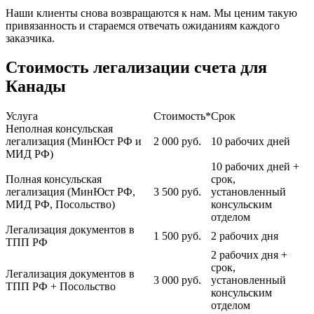
Наши клиенты снова возвращаются к нам. Мы ценим такую
привязанность и стараемся отвечать ожиданиям каждого
заказчика.
Стоимость легализации счета для
Канады
Услуга
Стоимость*
Срок
Неполная консульская
легализация (МинЮст РФ и
2 000
руб.
10 рабочих дней
МИД РФ)
10 рабочих дней +
Полная консульская
срок,
легализация (МинЮст РФ,
3 500
руб.
установленный
МИД РФ, Посольство)
консульским
отделом
Легализация документов в
1 500
руб.
2 рабочих дня
ТПП РФ
2 рабочих дня +
срок,
Легализация документов в
3 000
руб.
установленный
ТПП РФ + Посольство
консульским
отделом