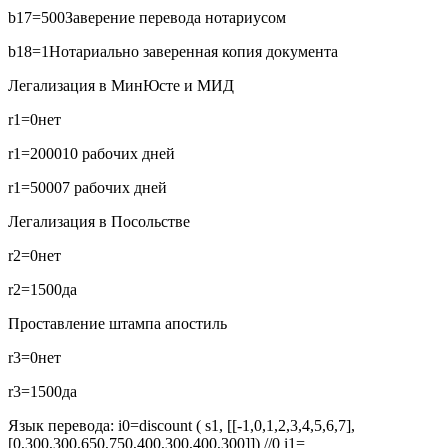
b17=500
Заверение перевода нотариусом
b18=1
Нотариально заверенная копия документа
Легализация в МинЮсте и МИД
r1=0
нет
r1=2000
10 рабочих дней
r1=5000
7 рабочих дней
Легализация в Посольстве
r2=0
нет
r2=1500
да
Проставление штампа апостиль
r3=0
нет
r3=1500
да
Язык перевода:
i0=discount ( s1, [[-1,0,1,2,3,4,5,6,7],
[0,300,300,650,750,400,300,400,300]]) //0
i1=