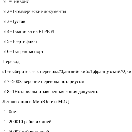
b11=1
инвойс
b12=1
коммерческие документы
b13=1
устав
b14=1
выписка из ЕГРЮЛ
b15=1
сертификат
b16=1
загранпаспорт
Перевод
s1=выберите язык перевода//0;английский//1;французский//2;кит
b17=500
Заверение перевода нотариусом
b18=1
Нотариально заверенная копия документа
Легализация в МинЮсте и МИД
r1=0
нет
r1=2000
10 рабочих дней
r1=5000
7 рабочих дней