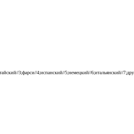
айский//3;фарси//4;испанский//5;немецкий//6;итальянский//7;дру