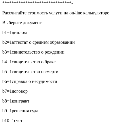
******************************-
Рассчитайте стоимость услуги на on-line калькуляторе
Выберите документ
b1=1
диплом
b2=1
аттестат о среднем образовании
b3=1
свидетельство о рождении
b4=1
свидетельство о браке
b5=1
свидетельство о смерти
b6=1
справка о несудимости
b7=1
договор
b8=1
контракт
b9=1
решения суда
b10=1
счет