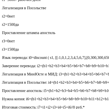
Легализация в Посольстве
r2=0
нет
r2=1500
да
Проставление штампа апостиль
r3=0
нет
r3=1500
да
Язык перевода:
i0=discount ( s1, [[-1,0,1,2,3,4,5,6,7],[0,300,300,6
Заверение перевода:
i2=(b1+b2+b3+b4+b5+b6+b7+b8+b9+b10+b1
Легализация в МинЮсте и МИД:
i3=(b1+b2+b3+b4+b5+b6+b7+b
Легализация в Посольстве:
i4=(b1+b2+b3+b4+b5+b6+b7+b8+b9+
Проставление апостиль:
i5=(b1+b2+b3+b4+b5+b6+b7+b8+b9+b10
Нужна копия:
i6=(b1+b2+b3+b4+b5+b6+b8+b9+b10+b11+b12+b14
Итоговая стоимость:
i7=i1+i2+i3+i4+i5+i6//0
руб.*