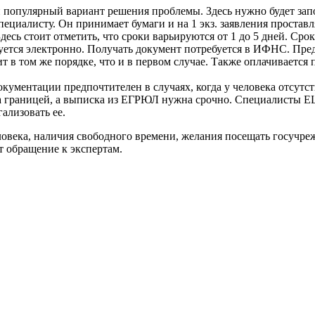
популярный вариант решения проблемы. Здесь нужно будет запол
ециалисту. Он принимает бумаги и на 1 экз. заявления проставл
десь стоит отметить, что сроки варьируются от 1 до 5 дней. Сро
руется электронно. Получать документ потребуется в ИФНС. Пре
 том же порядке, что и в первом случае. Также оплачивается п
ументации предпочтителен в случаях, когда у человека отсутст
 за границей, а выписка из ЕГРЮЛ нужна срочно. Специалисты 
ализовать ее.
овека, наличия свободного времени, желания посещать госучрежд
т обращение к экспертам.