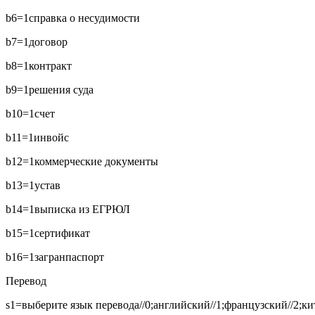
b6=1
справка о несудимости
b7=1
договор
b8=1
контракт
b9=1
решения суда
b10=1
счет
b11=1
инвойс
b12=1
коммерческие документы
b13=1
устав
b14=1
выписка из ЕГРЮЛ
b15=1
сертификат
b16=1
загранпаспорт
Перевод
s1=выберите язык перевода//0;английский//1;французский//2;кит