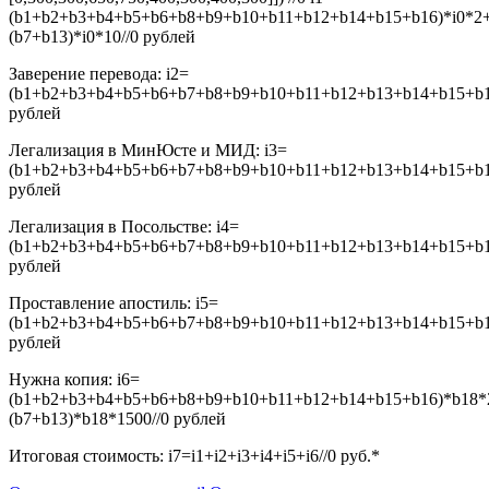
(b1+b2+b3+b4+b5+b6+b8+b9+b10+b11+b12+b14+b15+b16)*i0*2
(b7+b13)*i0*10//0
рублей
Заверение перевода:
i2=
(b1+b2+b3+b4+b5+b6+b7+b8+b9+b10+b11+b12+b13+b14+b15+b16
рублей
Легализация в МинЮсте и МИД:
i3=
(b1+b2+b3+b4+b5+b6+b7+b8+b9+b10+b11+b12+b13+b14+b15+b16
рублей
Легализация в Посольстве:
i4=
(b1+b2+b3+b4+b5+b6+b7+b8+b9+b10+b11+b12+b13+b14+b15+b16
рублей
Проставление апостиль:
i5=
(b1+b2+b3+b4+b5+b6+b7+b8+b9+b10+b11+b12+b13+b14+b15+b16
рублей
Нужна копия:
i6=
(b1+b2+b3+b4+b5+b6+b8+b9+b10+b11+b12+b14+b15+b16)*b18*
(b7+b13)*b18*1500//0
рублей
Итоговая стоимость:
i7=i1+i2+i3+i4+i5+i6//0
руб.*