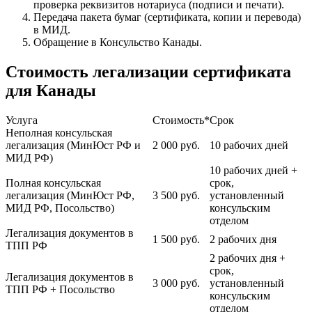
проверка реквизитов нотариуса (подписи и печати).
Передача пакета бумаг (сертификата, копии и перевода)
в МИД.
Обращение в Консульство Канады.
Стоимость легализации сертификата
для Канады
Услуга
Стоимость*
Срок
Неполная консульская
легализация (МинЮст РФ и
2 000
руб.
10 рабочих дней
МИД РФ)
10 рабочих дней +
Полная консульская
срок,
легализация (МинЮст РФ,
3 500
руб.
установленный
МИД РФ, Посольство)
консульским
отделом
Легализация документов в
1 500
руб.
2 рабочих дня
ТПП РФ
2 рабочих дня +
срок,
Легализация документов в
3 000
руб.
установленный
ТПП РФ + Посольство
консульским
отделом