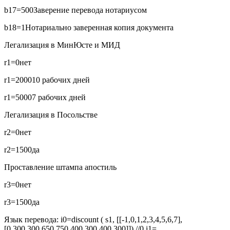
b17=500
Заверение перевода нотариусом
b18=1
Нотариально заверенная копия документа
Легализация в МинЮсте и МИД
r1=0
нет
r1=2000
10 рабочих дней
r1=5000
7 рабочих дней
Легализация в Посольстве
r2=0
нет
r2=1500
да
Проставление штампа апостиль
r3=0
нет
r3=1500
да
Язык перевода:
i0=discount ( s1, [[-1,0,1,2,3,4,5,6,7],
[0,300,300,650,750,400,300,400,300]]) //0
i1=