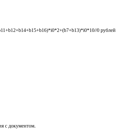
1+b12+b14+b15+b16)*i0*2+(b7+b13)*i0*10//0
рублей
ия с документом.