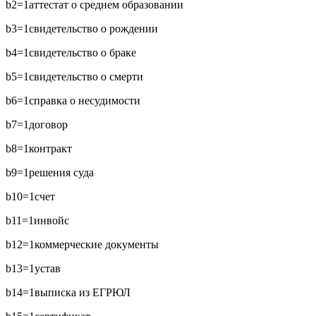
b2=1
аттестат о среднем образовании
b3=1
свидетельство о рождении
b4=1
свидетельство о браке
b5=1
свидетельство о смерти
b6=1
справка о несудимости
b7=1
договор
b8=1
контракт
b9=1
решения суда
b10=1
счет
b11=1
инвойс
b12=1
коммерческие документы
b13=1
устав
b14=1
выписка из ЕГРЮЛ