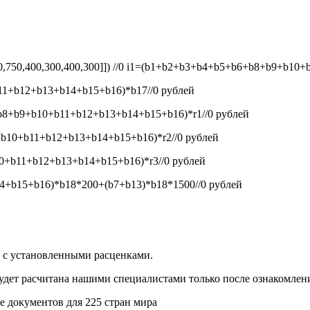
50,750,400,300,400,300]]) //0
i1=(b1+b2+b3+b4+b5+b6+b8+b9+b10+b1
1+b12+b13+b14+b15+b16)*b17//0
рублей
8+b9+b10+b11+b12+b13+b14+b15+b16)*r1//0
рублей
b10+b11+b12+b13+b14+b15+b16)*r2//0
рублей
+b11+b12+b13+b14+b15+b16)*r3//0
рублей
+b15+b16)*b18*200+(b7+b13)*b18*1500//0
рублей
и с установленными расценками.
будет расчитана нашими специалистами только после ознакомлен
 документов для 225 стран мира