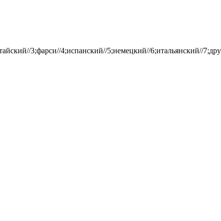
айский//3;фарси//4;испанский//5;немецкий//6;итальянский//7;дру