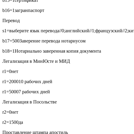
b15=1
сертификат
b16=1
загранпаспорт
Перевод
s1=выберите язык перевода//0;английский//1;французский//2;кит
b17=500
Заверение перевода нотариусом
b18=1
Нотариально заверенная копия документа
Легализация в МинЮсте и МИД
r1=0
нет
r1=2000
10 рабочих дней
r1=5000
7 рабочих дней
Легализация в Посольстве
r2=0
нет
r2=1500
да
Проставление штампа апостиль