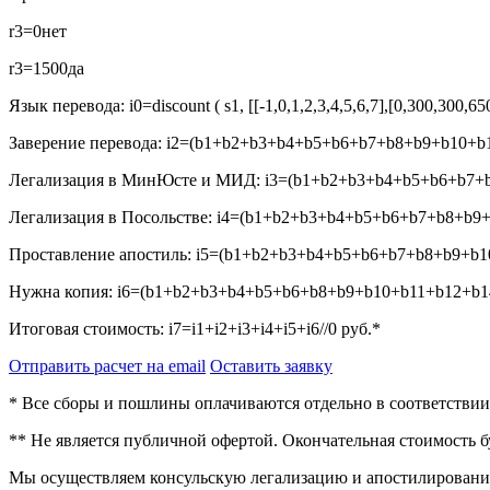
r3=0
нет
r3=1500
да
Язык перевода:
i0=discount ( s1, [[-1,0,1,2,3,4,5,6,7],[0,300,300,6
Заверение перевода:
i2=(b1+b2+b3+b4+b5+b6+b7+b8+b9+b10+b1
Легализация в МинЮсте и МИД:
i3=(b1+b2+b3+b4+b5+b6+b7+b
Легализация в Посольстве:
i4=(b1+b2+b3+b4+b5+b6+b7+b8+b9+
Проставление апостиль:
i5=(b1+b2+b3+b4+b5+b6+b7+b8+b9+b10
Нужна копия:
i6=(b1+b2+b3+b4+b5+b6+b8+b9+b10+b11+b12+b14
Итоговая стоимость:
i7=i1+i2+i3+i4+i5+i6//0
руб.*
Отправить расчет на email
Оставить заявку
* Все сборы и пошлины оплачиваются отдельно в соответстви
** Не является публичной офертой. Окончательная стоимость 
Мы осуществляем консульскую легализацию и апостилирование