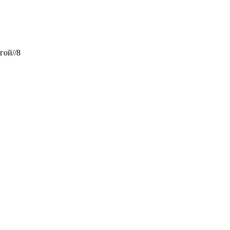
гой//8