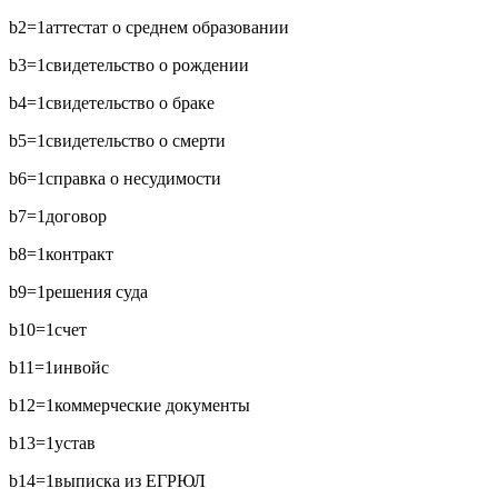
b2=1
аттестат о среднем образовании
b3=1
свидетельство о рождении
b4=1
свидетельство о браке
b5=1
свидетельство о смерти
b6=1
справка о несудимости
b7=1
договор
b8=1
контракт
b9=1
решения суда
b10=1
счет
b11=1
инвойс
b12=1
коммерческие документы
b13=1
устав
b14=1
выписка из ЕГРЮЛ