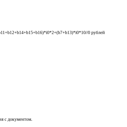
1+b12+b14+b15+b16)*i0*2+(b7+b13)*i0*10//0
рублей
ия с документом.