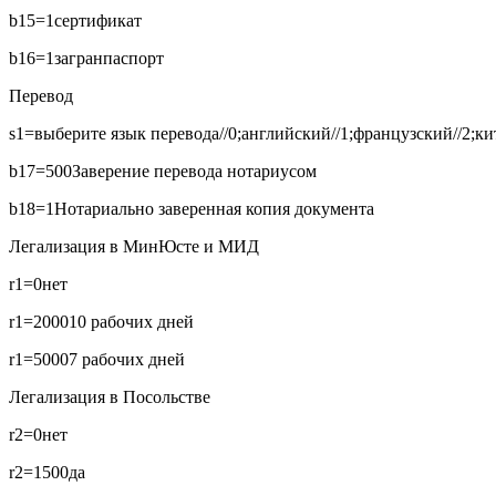
b15=1
сертификат
b16=1
загранпаспорт
Перевод
s1=выберите язык перевода//0;английский//1;французский//2;кит
b17=500
Заверение перевода нотариусом
b18=1
Нотариально заверенная копия документа
Легализация в МинЮсте и МИД
r1=0
нет
r1=2000
10 рабочих дней
r1=5000
7 рабочих дней
Легализация в Посольстве
r2=0
нет
r2=1500
да