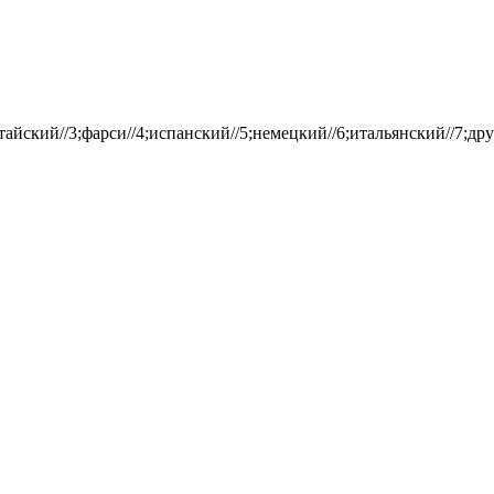
айский//3;фарси//4;испанский//5;немецкий//6;итальянский//7;дру