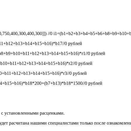
50,750,400,300,400,300]]) //0
i1=(b1+b2+b3+b4+b5+b6+b8+b9+b10+b1
1+b12+b13+b14+b15+b16)*b17//0
рублей
8+b9+b10+b11+b12+b13+b14+b15+b16)*r1//0
рублей
b10+b11+b12+b13+b14+b15+b16)*r2//0
рублей
+b11+b12+b13+b14+b15+b16)*r3//0
рублей
+b15+b16)*b18*200+(b7+b13)*b18*1500//0
рублей
и с установленными расценками.
будет расчитана нашими специалистами только после ознакомлен