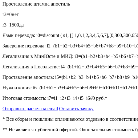
Проставление штампа апостиль
r3=0
нет
r3=1500
да
Язык перевода:
i0=discount ( s1, [[-1,0,1,2,3,4,5,6,7],[0,300,300,6
Заверение перевода:
i2=(b1+b2+b3+b4+b5+b6+b7+b8+b9+b10+b1
Легализация в МинЮсте и МИД:
i3=(b1+b2+b3+b4+b5+b6+b7+b
Легализация в Посольстве:
i4=(b1+b2+b3+b4+b5+b6+b7+b8+b9+
Проставление апостиль:
i5=(b1+b2+b3+b4+b5+b6+b7+b8+b9+b10
Нужна копия:
i6=(b1+b2+b3+b4+b5+b6+b8+b9+b10+b11+b12+b14
Итоговая стоимость:
i7=i1+i2+i3+i4+i5+i6//0
руб.*
Отправить расчет на email
Оставить заявку
* Все сборы и пошлины оплачиваются отдельно в соответстви
** Не является публичной офертой. Окончательная стоимость 