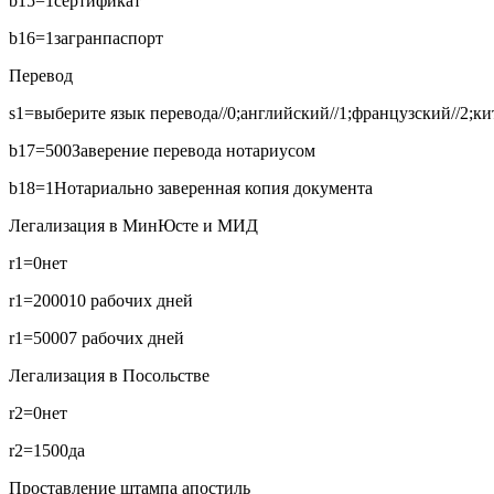
b15=1
сертификат
b16=1
загранпаспорт
Перевод
s1=выберите язык перевода//0;английский//1;французский//2;кит
b17=500
Заверение перевода нотариусом
b18=1
Нотариально заверенная копия документа
Легализация в МинЮсте и МИД
r1=0
нет
r1=2000
10 рабочих дней
r1=5000
7 рабочих дней
Легализация в Посольстве
r2=0
нет
r2=1500
да
Проставление штампа апостиль