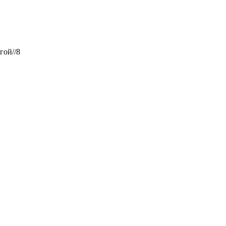
гой//8