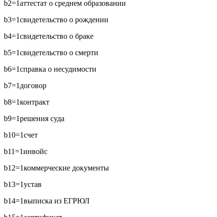
b2=1
аттестат о среднем образовании
b3=1
свидетельство о рождении
b4=1
свидетельство о браке
b5=1
свидетельство о смерти
b6=1
справка о несудимости
b7=1
договор
b8=1
контракт
b9=1
решения суда
b10=1
счет
b11=1
инвойс
b12=1
коммерческие документы
b13=1
устав
b14=1
выписка из ЕГРЮЛ