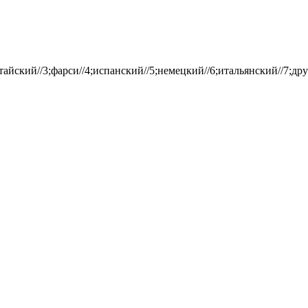
айский//3;фарси//4;испанский//5;немецкий//6;итальянский//7;дру