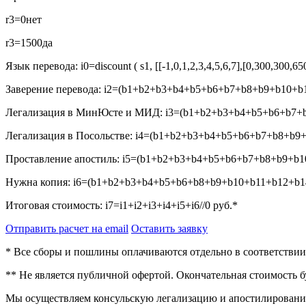
r3=0
нет
r3=1500
да
Язык перевода:
i0=discount ( s1, [[-1,0,1,2,3,4,5,6,7],[0,300,300,6
Заверение перевода:
i2=(b1+b2+b3+b4+b5+b6+b7+b8+b9+b10+b1
Легализация в МинЮсте и МИД:
i3=(b1+b2+b3+b4+b5+b6+b7+b
Легализация в Посольстве:
i4=(b1+b2+b3+b4+b5+b6+b7+b8+b9+
Проставление апостиль:
i5=(b1+b2+b3+b4+b5+b6+b7+b8+b9+b10
Нужна копия:
i6=(b1+b2+b3+b4+b5+b6+b8+b9+b10+b11+b12+b14
Итоговая стоимость:
i7=i1+i2+i3+i4+i5+i6//0
руб.*
Отправить расчет на email
Оставить заявку
* Все сборы и пошлины оплачиваются отдельно в соответстви
** Не является публичной офертой. Окончательная стоимость 
Мы осуществляем консульскую легализацию и апостилирование