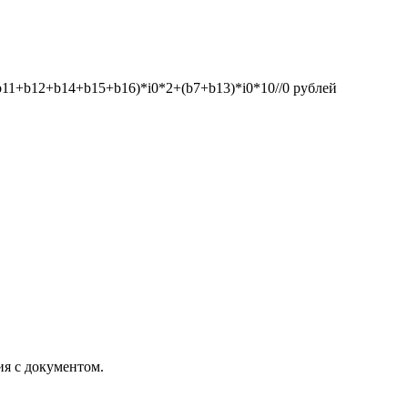
1+b12+b14+b15+b16)*i0*2+(b7+b13)*i0*10//0
рублей
ия с документом.