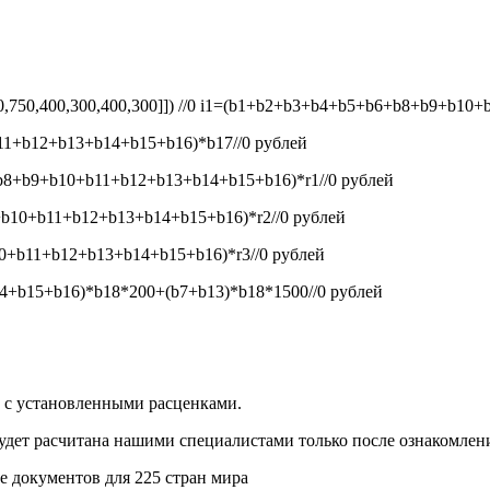
50,750,400,300,400,300]]) //0
i1=(b1+b2+b3+b4+b5+b6+b8+b9+b10+b1
1+b12+b13+b14+b15+b16)*b17//0
рублей
8+b9+b10+b11+b12+b13+b14+b15+b16)*r1//0
рублей
b10+b11+b12+b13+b14+b15+b16)*r2//0
рублей
+b11+b12+b13+b14+b15+b16)*r3//0
рублей
+b15+b16)*b18*200+(b7+b13)*b18*1500//0
рублей
и с установленными расценками.
будет расчитана нашими специалистами только после ознакомлен
 документов для 225 стран мира