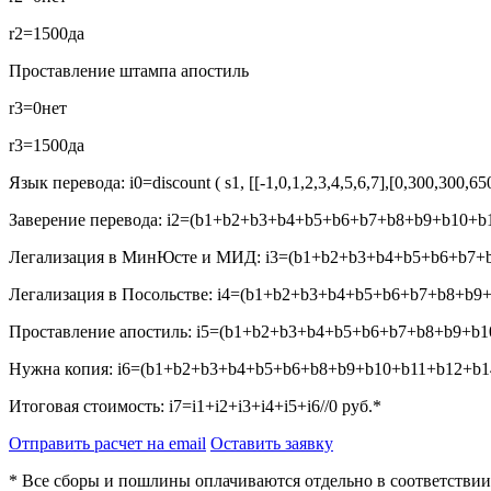
r2=1500
да
Проставление штампа апостиль
r3=0
нет
r3=1500
да
Язык перевода:
i0=discount ( s1, [[-1,0,1,2,3,4,5,6,7],[0,300,300,6
Заверение перевода:
i2=(b1+b2+b3+b4+b5+b6+b7+b8+b9+b10+b1
Легализация в МинЮсте и МИД:
i3=(b1+b2+b3+b4+b5+b6+b7+b
Легализация в Посольстве:
i4=(b1+b2+b3+b4+b5+b6+b7+b8+b9+
Проставление апостиль:
i5=(b1+b2+b3+b4+b5+b6+b7+b8+b9+b10
Нужна копия:
i6=(b1+b2+b3+b4+b5+b6+b8+b9+b10+b11+b12+b14
Итоговая стоимость:
i7=i1+i2+i3+i4+i5+i6//0
руб.*
Отправить расчет на email
Оставить заявку
* Все сборы и пошлины оплачиваются отдельно в соответстви