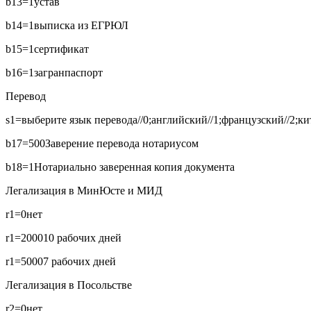
b13=1
устав
b14=1
выписка из ЕГРЮЛ
b15=1
сертификат
b16=1
загранпаспорт
Перевод
s1=выберите язык перевода//0;английский//1;французский//2;кит
b17=500
Заверение перевода нотариусом
b18=1
Нотариально заверенная копия документа
Легализация в МинЮсте и МИД
r1=0
нет
r1=2000
10 рабочих дней
r1=5000
7 рабочих дней
Легализация в Посольстве
r2=0
нет