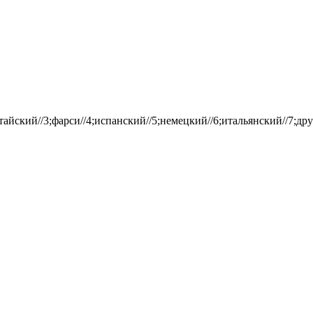
айский//3;фарси//4;испанский//5;немецкий//6;итальянский//7;дру