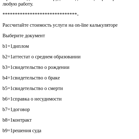
любую работу.
******************************-
Рассчитайте стоимость услуги на on-line калькуляторе
Выберите документ
b1=1
диплом
b2=1
аттестат о среднем образовании
b3=1
свидетельство о рождении
b4=1
свидетельство о браке
b5=1
свидетельство о смерти
b6=1
справка о несудимости
b7=1
договор
b8=1
контракт
b9=1
решения суда