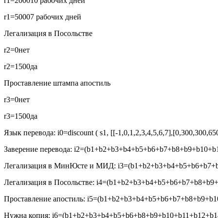
r1=2000
10 рабочих дней
r1=5000
7 рабочих дней
Легализация в Посольстве
r2=0
нет
r2=1500
да
Проставление штампа апостиль
r3=0
нет
r3=1500
да
Язык перевода:
i0=discount ( s1, [[-1,0,1,2,3,4,5,6,7],[0,300,300,6
Заверение перевода:
i2=(b1+b2+b3+b4+b5+b6+b7+b8+b9+b10+b1
Легализация в МинЮсте и МИД:
i3=(b1+b2+b3+b4+b5+b6+b7+b
Легализация в Посольстве:
i4=(b1+b2+b3+b4+b5+b6+b7+b8+b9+
Проставление апостиль:
i5=(b1+b2+b3+b4+b5+b6+b7+b8+b9+b10
Нужна копия:
i6=(b1+b2+b3+b4+b5+b6+b8+b9+b10+b11+b12+b14