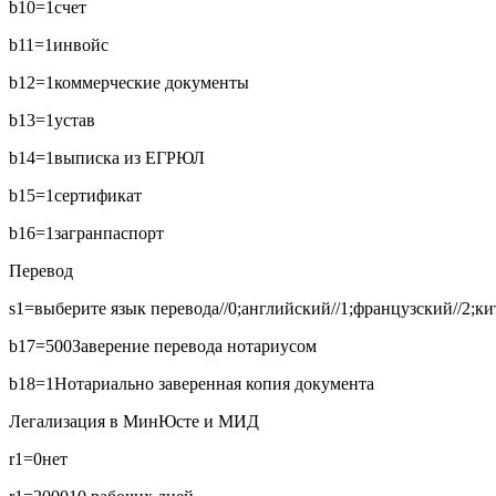
b10=1
счет
b11=1
инвойс
b12=1
коммерческие документы
b13=1
устав
b14=1
выписка из ЕГРЮЛ
b15=1
сертификат
b16=1
загранпаспорт
Перевод
s1=выберите язык перевода//0;английский//1;французский//2;кит
b17=500
Заверение перевода нотариусом
b18=1
Нотариально заверенная копия документа
Легализация в МинЮсте и МИД
r1=0
нет