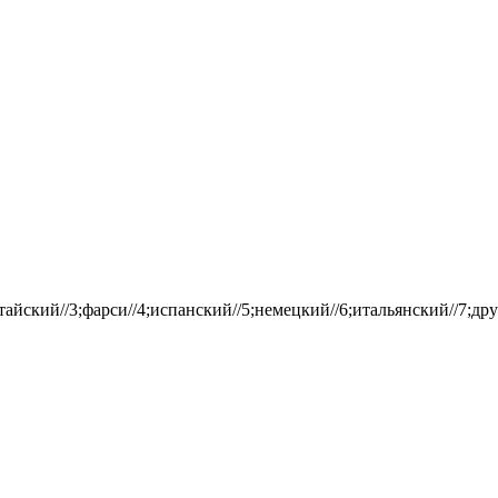
айский//3;фарси//4;испанский//5;немецкий//6;итальянский//7;дру