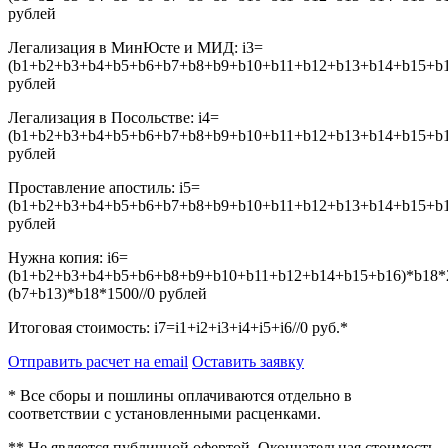
рублей
Легализация в МинЮсте и МИД:
i3=
(b1+b2+b3+b4+b5+b6+b7+b8+b9+b10+b11+b12+b13+b14+b15+b16
рублей
Легализация в Посольстве:
i4=
(b1+b2+b3+b4+b5+b6+b7+b8+b9+b10+b11+b12+b13+b14+b15+b16
рублей
Проставление апостиль:
i5=
(b1+b2+b3+b4+b5+b6+b7+b8+b9+b10+b11+b12+b13+b14+b15+b16
рублей
Нужна копия:
i6=
(b1+b2+b3+b4+b5+b6+b8+b9+b10+b11+b12+b14+b15+b16)*b18*
(b7+b13)*b18*1500//0
рублей
Итоговая стоимость:
i7=i1+i2+i3+i4+i5+i6//0
руб.*
Отправить расчет на email
Оставить заявку
* Все сборы и пошлины оплачиваются отдельно в
соответствии с установленными расценками.
** Не является публичной офертой. Окончательная стоимость