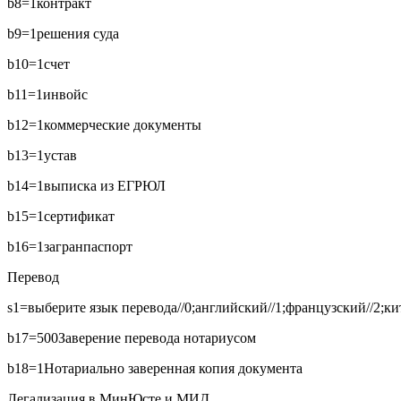
b8=1
контракт
b9=1
решения суда
b10=1
счет
b11=1
инвойс
b12=1
коммерческие документы
b13=1
устав
b14=1
выписка из ЕГРЮЛ
b15=1
сертификат
b16=1
загранпаспорт
Перевод
s1=выберите язык перевода//0;английский//1;французский//2;кит
b17=500
Заверение перевода нотариусом
b18=1
Нотариально заверенная копия документа
Легализация в МинЮсте и МИД