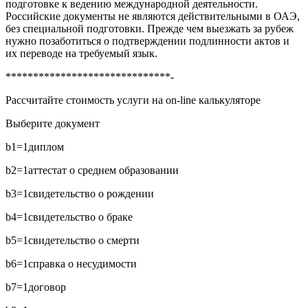
подготовке к ведению международной деятельности.
Российские документы не являются действительными в ОАЭ,
без специальной подготовки. Прежде чем выезжать за рубеж
нужно позаботиться о подтверждении подлинности актов и
их переводе на требуемый язык.
******************************-
Рассчитайте стоимость услуги на on-line калькуляторе
Выберите документ
b1=1
диплом
b2=1
аттестат о среднем образовании
b3=1
свидетельство о рождении
b4=1
свидетельство о браке
b5=1
свидетельство о смерти
b6=1
справка о несудимости
b7=1
договор