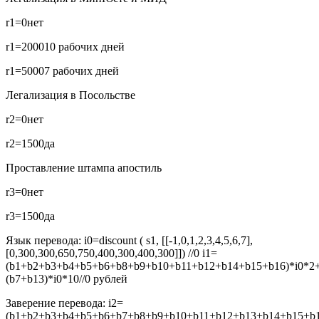
r1=0
нет
r1=2000
10 рабочих дней
r1=5000
7 рабочих дней
Легализация в Посольстве
r2=0
нет
r2=1500
да
Проставление штампа апостиль
r3=0
нет
r3=1500
да
Язык перевода:
i0=discount ( s1, [[-1,0,1,2,3,4,5,6,7],
[0,300,300,650,750,400,300,400,300]]) //0
i1=
(b1+b2+b3+b4+b5+b6+b8+b9+b10+b11+b12+b14+b15+b16)*i0*2
(b7+b13)*i0*10//0
рублей
Заверение перевода:
i2=
(b1+b2+b3+b4+b5+b6+b7+b8+b9+b10+b11+b12+b13+b14+b15+b16