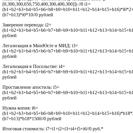
[0,300,300,650,750,400,300,400,300]]) //0
i1=
(b1+b2+b3+b4+b5+b6+b8+b9+b10+b11+b12+b14+b15+b16)*i0*2
(b7+b13)*i0*10//0
рублей
Заверение перевода:
i2=
(b1+b2+b3+b4+b5+b6+b7+b8+b9+b10+b11+b12+b13+b14+b15+b16
рублей
Легализация в МинЮсте и МИД:
i3=
(b1+b2+b3+b4+b5+b6+b7+b8+b9+b10+b11+b12+b13+b14+b15+b16
рублей
Легализация в Посольстве:
i4=
(b1+b2+b3+b4+b5+b6+b7+b8+b9+b10+b11+b12+b13+b14+b15+b16
рублей
Проставление апостиль:
i5=
(b1+b2+b3+b4+b5+b6+b7+b8+b9+b10+b11+b12+b13+b14+b15+b16
рублей
Нужна копия:
i6=
(b1+b2+b3+b4+b5+b6+b8+b9+b10+b11+b12+b14+b15+b16)*b18*
(b7+b13)*b18*1500//0
рублей
Итоговая стоимость:
i7=i1+i2+i3+i4+i5+i6//0
руб.*