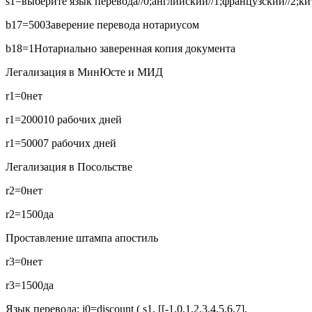
s1=выберите язык перевода//0;английский//1;французский//2;кит
b17=500
Заверение перевода нотариусом
b18=1
Нотариально заверенная копия документа
Легализация в МинЮсте и МИД
r1=0
нет
r1=2000
10 рабочих дней
r1=5000
7 рабочих дней
Легализация в Посольстве
r2=0
нет
r2=1500
да
Проставление штампа апостиль
r3=0
нет
r3=1500
да
Язык перевода:
i0=discount ( s1, [[-1,0,1,2,3,4,5,6,7],