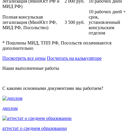
легализация (МинЮст РФ и
2 000
руб.
10 рабочих дней
МИД РФ)
10 рабочих дней +
Полная консульская
срок,
легализация (МинЮст РФ,
3 500
руб.
установленный
МИД РФ, Посольство)
консульским
отделом
* Пошлины МИД, ТПП РФ, Посольств оплачиваются
дополнительно
Посмотреть все цены
Посчитать на калькуляторе
Наши выполненные работы
С какими основными документами мы работаем?
диплом
аттестат о среднем образовании