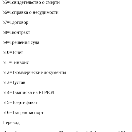
b5=1
свидетельство о смерти
b6=1
справка о несудимости
b7=1
договор
b8=1
контракт
b9=1
решения суда
b10=1
счет
b11=1
инвойс
b12=1
коммерческие документы
b13=1
устав
b14=1
выписка из ЕГРЮЛ
b15=1
сертификат
b16=1
загранпаспорт
Перевод