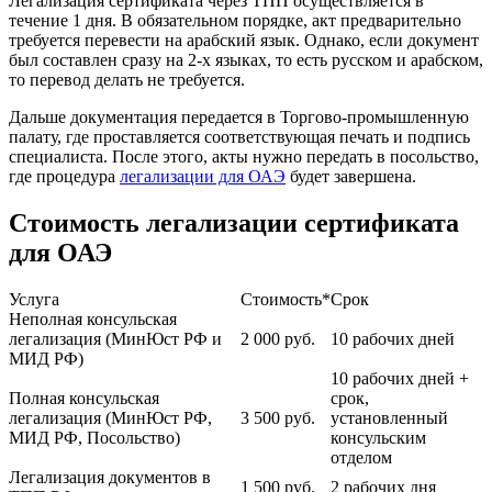
Легализация сертификата через ТПП осуществляется в
течение 1 дня. В обязательном порядке, акт предварительно
требуется перевести на арабский язык. Однако, если документ
был составлен сразу на 2-х языках, то есть русском и арабском,
то перевод делать не требуется.
Дальше документация передается в Торгово-промышленную
палату, где проставляется соответствующая печать и подпись
специалиста. После этого, акты нужно передать в посольство,
где процедура
легализации для ОАЭ
будет завершена.
Стоимость легализации сертификата
для ОАЭ
Услуга
Стоимость*
Срок
Неполная консульская
легализация (МинЮст РФ и
2 000
руб.
10 рабочих дней
МИД РФ)
10 рабочих дней +
Полная консульская
срок,
легализация (МинЮст РФ,
3 500
руб.
установленный
МИД РФ, Посольство)
консульским
отделом
Легализация документов в
1 500
руб.
2 рабочих дня