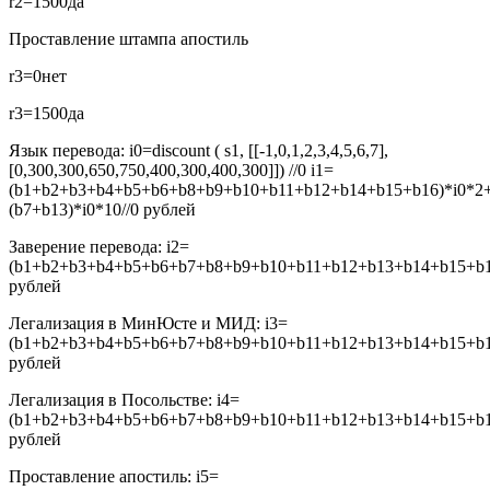
r2=1500
да
Проставление штампа апостиль
r3=0
нет
r3=1500
да
Язык перевода:
i0=discount ( s1, [[-1,0,1,2,3,4,5,6,7],
[0,300,300,650,750,400,300,400,300]]) //0
i1=
(b1+b2+b3+b4+b5+b6+b8+b9+b10+b11+b12+b14+b15+b16)*i0*2
(b7+b13)*i0*10//0
рублей
Заверение перевода:
i2=
(b1+b2+b3+b4+b5+b6+b7+b8+b9+b10+b11+b12+b13+b14+b15+b16
рублей
Легализация в МинЮсте и МИД:
i3=
(b1+b2+b3+b4+b5+b6+b7+b8+b9+b10+b11+b12+b13+b14+b15+b16
рублей
Легализация в Посольстве:
i4=
(b1+b2+b3+b4+b5+b6+b7+b8+b9+b10+b11+b12+b13+b14+b15+b16
рублей
Проставление апостиль:
i5=