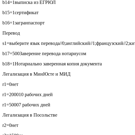
b14=1
выписка из ЕГРЮЛ
b15=1
сертификат
b16=1
загранпаспорт
Перевод
s1=выберите язык перевода//0;английский//1;французский//2;кит
b17=500
Заверение перевода нотариусом
b18=1
Нотариально заверенная копия документа
Легализация в МинЮсте и МИД
r1=0
нет
r1=2000
10 рабочих дней
r1=5000
7 рабочих дней
Легализация в Посольстве
r2=0
нет