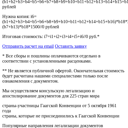
(b1+b2+b3+b4+b5+b6+b7+b8+b9+b10+b11+b12+b13+b14+b15+b16
рублей
Нужна копия:
i6=
(b1+b2+b3+b4+b5+b6+b8+b9+b10+b11+b12+b14+b15+b16)*b18*
(b7+b13)*b18*1500//0
рублей
Итоговая стоимость:
i7=i1+i2+i3+i4+i5+i6//0
руб.*
Отправить расчет на email
Оставить заявку
* Все сборы и пошлины оплачиваются отдельно в
соответствии с установленными расценками.
** Не является публичной офертой. Окончательная стоимость
будет расчитана нашими специалистами только после
ознакомления с документом.
Мы осуществляем консульскую легализацию и
апостилирование документов для 225 стран мира
страны-участницы Гаагской Конвенции от 5 октября 1961
года
страны, которые не присоединились к Гаагской Конвенции
Популярные направления легализации документов