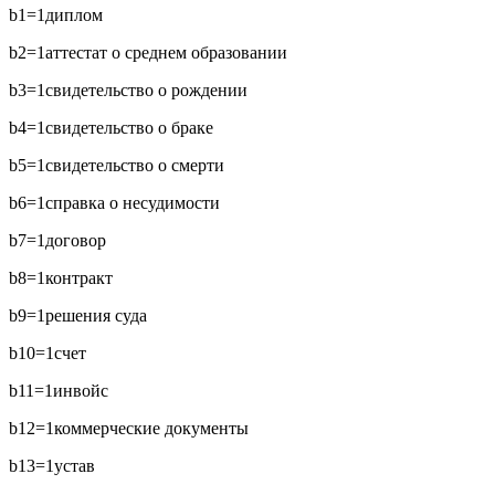
b1=1
диплом
b2=1
аттестат о среднем образовании
b3=1
свидетельство о рождении
b4=1
свидетельство о браке
b5=1
свидетельство о смерти
b6=1
справка о несудимости
b7=1
договор
b8=1
контракт
b9=1
решения суда
b10=1
счет
b11=1
инвойс
b12=1
коммерческие документы
b13=1
устав