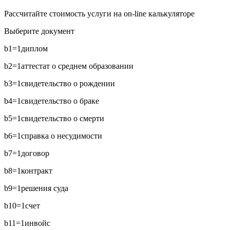
Рассчитайте стоимость услуги на on-line калькуляторе
Выберите документ
b1=1
диплом
b2=1
аттестат о среднем образовании
b3=1
свидетельство о рождении
b4=1
свидетельство о браке
b5=1
свидетельство о смерти
b6=1
справка о несудимости
b7=1
договор
b8=1
контракт
b9=1
решения суда
b10=1
счет
b11=1
инвойс