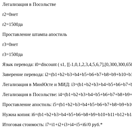
Легализация в Посольстве
r2=0
нет
r2=1500
да
Проставление штампа апостиль
r3=0
нет
r3=1500
да
Язык перевода:
i0=discount ( s1, [[-1,0,1,2,3,4,5,6,7],[0,300,300,6
Заверение перевода:
i2=(b1+b2+b3+b4+b5+b6+b7+b8+b9+b10+b1
Легализация в МинЮсте и МИД:
i3=(b1+b2+b3+b4+b5+b6+b7+b
Легализация в Посольстве:
i4=(b1+b2+b3+b4+b5+b6+b7+b8+b9+
Проставление апостиль:
i5=(b1+b2+b3+b4+b5+b6+b7+b8+b9+b10
Нужна копия:
i6=(b1+b2+b3+b4+b5+b6+b8+b9+b10+b11+b12+b14
Итоговая стоимость:
i7=i1+i2+i3+i4+i5+i6//0
руб.*