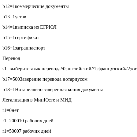
b12=1
коммерческие документы
b13=1
устав
b14=1
выписка из ЕГРЮЛ
b15=1
сертификат
b16=1
загранпаспорт
Перевод
s1=выберите язык перевода//0;английский//1;французский//2;кит
b17=500
Заверение перевода нотариусом
b18=1
Нотариально заверенная копия документа
Легализация в МинЮсте и МИД
r1=0
нет
r1=2000
10 рабочих дней
r1=5000
7 рабочих дней