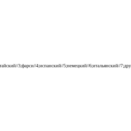
айский//3;фарси//4;испанский//5;немецкий//6;итальянский//7;дру