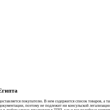
Египта
оставляется покупателю. В нем содержится список товаров, а т
документации, поэтому не подлежит ни консульской легализации
его в любом случае легализуют в ТПП, как и все подобные комме