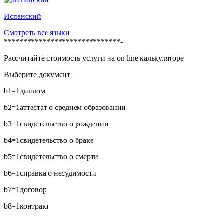
Испанский
Смотреть все языки
******************************-
Рассчитайте стоимость услуги на on-line калькуляторе
Выберите документ
b1=1
диплом
b2=1
аттестат о среднем образовании
b3=1
свидетельство о рождении
b4=1
свидетельство о браке
b5=1
свидетельство о смерти
b6=1
справка о несудимости
b7=1
договор
b8=1
контракт