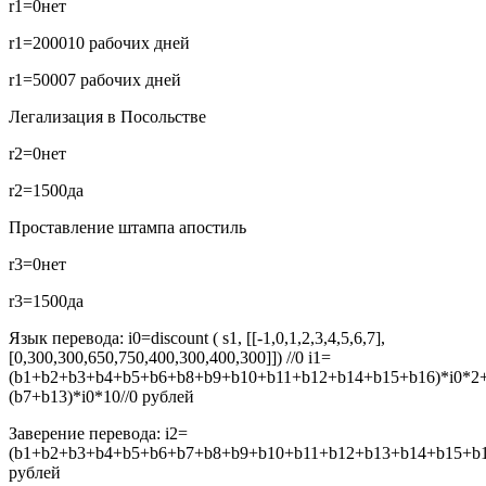
r1=0
нет
r1=2000
10 рабочих дней
r1=5000
7 рабочих дней
Легализация в Посольстве
r2=0
нет
r2=1500
да
Проставление штампа апостиль
r3=0
нет
r3=1500
да
Язык перевода:
i0=discount ( s1, [[-1,0,1,2,3,4,5,6,7],
[0,300,300,650,750,400,300,400,300]]) //0
i1=
(b1+b2+b3+b4+b5+b6+b8+b9+b10+b11+b12+b14+b15+b16)*i0*2
(b7+b13)*i0*10//0
рублей
Заверение перевода:
i2=
(b1+b2+b3+b4+b5+b6+b7+b8+b9+b10+b11+b12+b13+b14+b15+b16
рублей