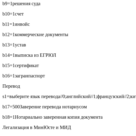
b9=1
решения суда
b10=1
счет
b11=1
инвойс
b12=1
коммерческие документы
b13=1
устав
b14=1
выписка из ЕГРЮЛ
b15=1
сертификат
b16=1
загранпаспорт
Перевод
s1=выберите язык перевода//0;английский//1;французский//2;кит
b17=500
Заверение перевода нотариусом
b18=1
Нотариально заверенная копия документа
Легализация в МинЮсте и МИД