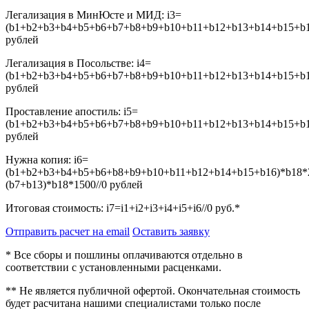
Легализация в МинЮсте и МИД:
i3=
(b1+b2+b3+b4+b5+b6+b7+b8+b9+b10+b11+b12+b13+b14+b15+b16
рублей
Легализация в Посольстве:
i4=
(b1+b2+b3+b4+b5+b6+b7+b8+b9+b10+b11+b12+b13+b14+b15+b16
рублей
Проставление апостиль:
i5=
(b1+b2+b3+b4+b5+b6+b7+b8+b9+b10+b11+b12+b13+b14+b15+b16
рублей
Нужна копия:
i6=
(b1+b2+b3+b4+b5+b6+b8+b9+b10+b11+b12+b14+b15+b16)*b18*
(b7+b13)*b18*1500//0
рублей
Итоговая стоимость:
i7=i1+i2+i3+i4+i5+i6//0
руб.*
Отправить расчет на email
Оставить заявку
* Все сборы и пошлины оплачиваются отдельно в
соответствии с установленными расценками.
** Не является публичной офертой. Окончательная стоимость
будет расчитана нашими специалистами только после