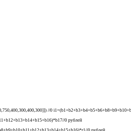
50,750,400,300,400,300]]) //0
i1=(b1+b2+b3+b4+b5+b6+b8+b9+b10+b1
1+b12+b13+b14+b15+b16)*b17//0
рублей
8+b9+b10+b11+b12+b13+b14+b15+b16)*r1//0
рублей