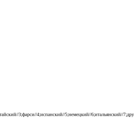
айский//3;фарси//4;испанский//5;немецкий//6;итальянский//7;дру