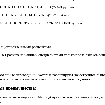
b10+b11+b12+b13+b14+b15+b16)*r2//0
рублей
+b11+b12+b13+b14+b15+b16)*r3//0
рублей
+b15+b16)*b18*200+(b7+b13)*b18*1500//0
рублей
и с установленными расценками.
будет расчитана нашими специалистами только после ознакомлен
рованные переводчики, которые гарантируют качественное вып
ами и не переживать за качество исполненного задания.
ые преимущества:
 конкретным заданием. Мы подбираем только тех лингвистов, к
.