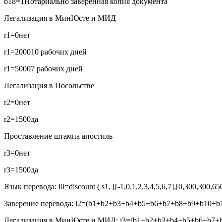
b18=1
Нотариально заверенная копия документа
Легализация в МинЮсте и МИД
r1=0
нет
r1=2000
10 рабочих дней
r1=5000
7 рабочих дней
Легализация в Посольстве
r2=0
нет
r2=1500
да
Проставление штампа апостиль
r3=0
нет
r3=1500
да
Язык перевода:
i0=discount ( s1, [[-1,0,1,2,3,4,5,6,7],[0,300,300,6
Заверение перевода:
i2=(b1+b2+b3+b4+b5+b6+b7+b8+b9+b10+b1
Легализация в МинЮсте и МИД:
i3=(b1+b2+b3+b4+b5+b6+b7+b