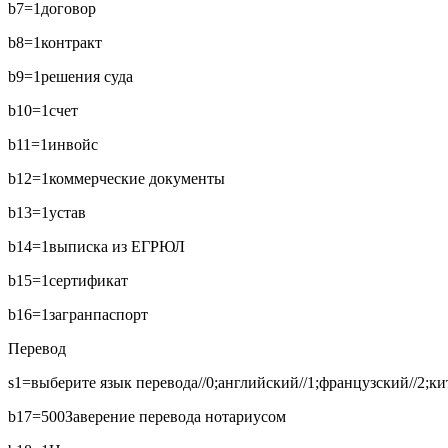
b7=1
договор
b8=1
контракт
b9=1
решения суда
b10=1
счет
b11=1
инвойс
b12=1
коммерческие документы
b13=1
устав
b14=1
выписка из ЕГРЮЛ
b15=1
сертификат
b16=1
загранпаспорт
Перевод
s1=выберите язык перевода//0;английский//1;французский//2;кит
b17=500
Заверение перевода нотариусом