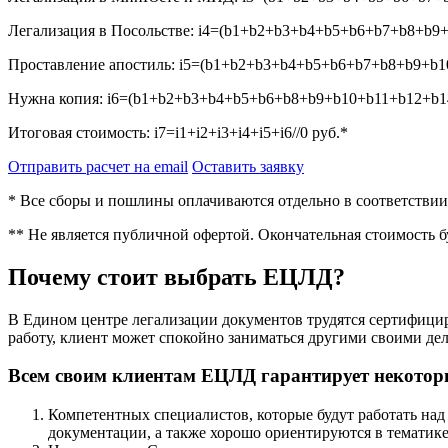
Легализация в Посольстве:
i4=(b1+b2+b3+b4+b5+b6+b7+b8+b9+
Проставление апостиль:
i5=(b1+b2+b3+b4+b5+b6+b7+b8+b9+b10
Нужна копия:
i6=(b1+b2+b3+b4+b5+b6+b8+b9+b10+b11+b12+b14
Итоговая стоимость:
i7=i1+i2+i3+i4+i5+i6//0
руб.*
Отправить расчет на email
Оставить заявку
* Все сборы и пошлины оплачиваются отдельно в соответстви
** Не является публичной офертой. Окончательная стоимость 
Почему стоит выбрать ЕЦЛД?
В Едином центре легализации документов трудятся сертифици
работу, клиент может спокойно заниматься другими своими дел
Всем своим клиентам ЕЦЛД гарантирует некотор
Компетентных специалистов, которые будут работать над
документации, а также хорошо ориентируются в тематике