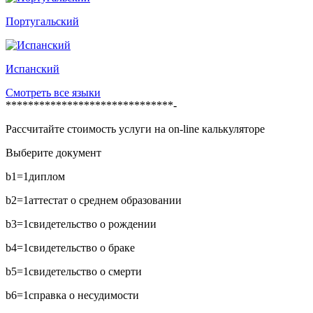
Португальский
Испанский
Смотреть все языки
******************************-
Рассчитайте стоимость услуги на on-line калькуляторе
Выберите документ
b1=1
диплом
b2=1
аттестат о среднем образовании
b3=1
свидетельство о рождении
b4=1
свидетельство о браке
b5=1
свидетельство о смерти
b6=1
справка о несудимости