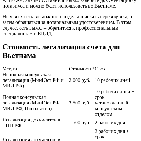
А что же дальше? Останется только заверить документацию у
нотариуса и можно будет использовать во Вьетнаме.
Не у всех есть возможность отдельно искать переводчика, а
затем обращаться за нотариальным удостоверением. В этом
случае, есть выход – обратиться к профессиональным
специалистам в ЕЦЛД.
Стоимость легализации счета для
Вьетнама
Услуга
Стоимость*
Срок
Неполная консульская
легализация (МинЮст РФ и
2 000
руб.
10 рабочих дней
МИД РФ)
10 рабочих дней +
Полная консульская
срок,
легализация (МинЮст РФ,
3 500
руб.
установленный
МИД РФ, Посольство)
консульским
отделом
Легализация документов в
1 500
руб.
2 рабочих дня
ТПП РФ
2 рабочих дня +
срок,
Легализация документов в