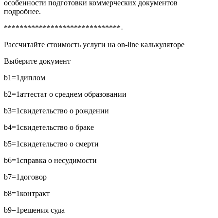
особенности подготовки коммерческих документов
подробнее.
******************************-
Рассчитайте стоимость услуги на on-line калькуляторе
Выберите документ
b1=1
диплом
b2=1
аттестат о среднем образовании
b3=1
свидетельство о рождении
b4=1
свидетельство о браке
b5=1
свидетельство о смерти
b6=1
справка о несудимости
b7=1
договор
b8=1
контракт
b9=1
решения суда