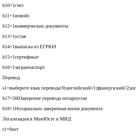
b10=1
счет
b11=1
инвойс
b12=1
коммерческие документы
b13=1
устав
b14=1
выписка из ЕГРЮЛ
b15=1
сертификат
b16=1
загранпаспорт
Перевод
s1=выберите язык перевода//0;английский//1;французский//2;кит
b17=500
Заверение перевода нотариусом
b18=1
Нотариально заверенная копия документа
Легализация в МинЮсте и МИД
r1=0
нет