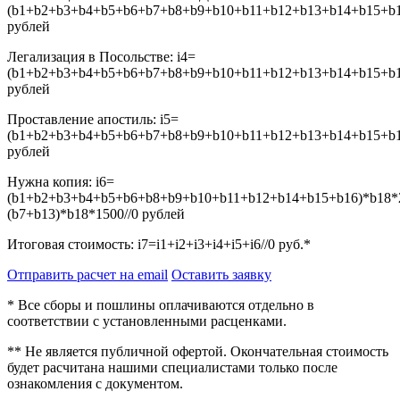
(b1+b2+b3+b4+b5+b6+b7+b8+b9+b10+b11+b12+b13+b14+b15+b16
рублей
Легализация в Посольстве:
i4=
(b1+b2+b3+b4+b5+b6+b7+b8+b9+b10+b11+b12+b13+b14+b15+b16
рублей
Проставление апостиль:
i5=
(b1+b2+b3+b4+b5+b6+b7+b8+b9+b10+b11+b12+b13+b14+b15+b16
рублей
Нужна копия:
i6=
(b1+b2+b3+b4+b5+b6+b8+b9+b10+b11+b12+b14+b15+b16)*b18*
(b7+b13)*b18*1500//0
рублей
Итоговая стоимость:
i7=i1+i2+i3+i4+i5+i6//0
руб.*
Отправить расчет на email
Оставить заявку
* Все сборы и пошлины оплачиваются отдельно в
соответствии с установленными расценками.
** Не является публичной офертой. Окончательная стоимость
будет расчитана нашими специалистами только после
ознакомления с документом.