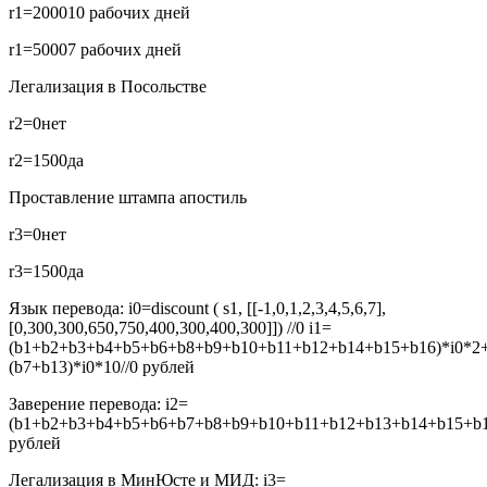
r1=2000
10 рабочих дней
r1=5000
7 рабочих дней
Легализация в Посольстве
r2=0
нет
r2=1500
да
Проставление штампа апостиль
r3=0
нет
r3=1500
да
Язык перевода:
i0=discount ( s1, [[-1,0,1,2,3,4,5,6,7],
[0,300,300,650,750,400,300,400,300]]) //0
i1=
(b1+b2+b3+b4+b5+b6+b8+b9+b10+b11+b12+b14+b15+b16)*i0*2
(b7+b13)*i0*10//0
рублей
Заверение перевода:
i2=
(b1+b2+b3+b4+b5+b6+b7+b8+b9+b10+b11+b12+b13+b14+b15+b16
рублей
Легализация в МинЮсте и МИД:
i3=