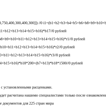
50,750,400,300,400,300]]) //0
i1=(b1+b2+b3+b4+b5+b6+b8+b9+b10+b1
1+b12+b13+b14+b15+b16)*b17//0
рублей
8+b9+b10+b11+b12+b13+b14+b15+b16)*r1//0
рублей
b10+b11+b12+b13+b14+b15+b16)*r2//0
рублей
+b11+b12+b13+b14+b15+b16)*r3//0
рублей
+b15+b16)*b18*200+(b7+b13)*b18*1500//0
рублей
и с установленными расценками.
будет расчитана нашими специалистами только после ознакомлен
 документов для 225 стран мира