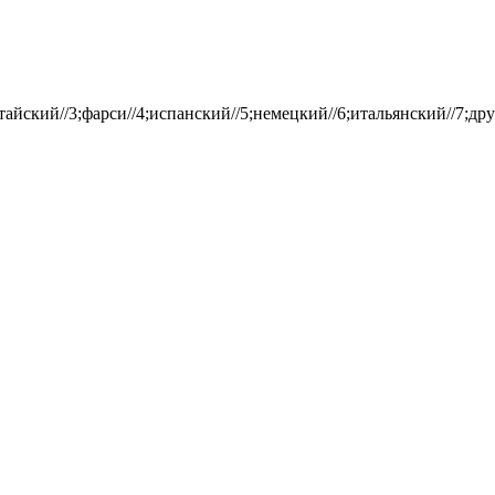
айский//3;фарси//4;испанский//5;немецкий//6;итальянский//7;дру