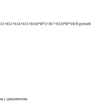
1+b12+b14+b15+b16)*i0*2+(b7+b13)*i0*10//0
рублей
ия с документом.