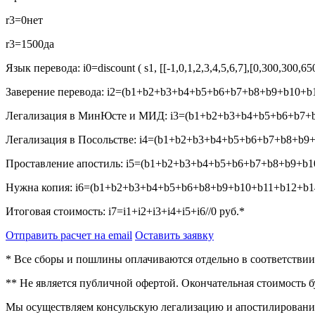
r3=0
нет
r3=1500
да
Язык перевода:
i0=discount ( s1, [[-1,0,1,2,3,4,5,6,7],[0,300,300,6
Заверение перевода:
i2=(b1+b2+b3+b4+b5+b6+b7+b8+b9+b10+b1
Легализация в МинЮсте и МИД:
i3=(b1+b2+b3+b4+b5+b6+b7+b
Легализация в Посольстве:
i4=(b1+b2+b3+b4+b5+b6+b7+b8+b9+
Проставление апостиль:
i5=(b1+b2+b3+b4+b5+b6+b7+b8+b9+b10
Нужна копия:
i6=(b1+b2+b3+b4+b5+b6+b8+b9+b10+b11+b12+b14
Итоговая стоимость:
i7=i1+i2+i3+i4+i5+i6//0
руб.*
Отправить расчет на email
Оставить заявку
* Все сборы и пошлины оплачиваются отдельно в соответстви
** Не является публичной офертой. Окончательная стоимость 
Мы осуществляем консульскую легализацию и апостилирование