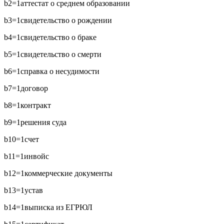
b2=1
аттестат о среднем образовании
b3=1
свидетельство о рождении
b4=1
свидетельство о браке
b5=1
свидетельство о смерти
b6=1
справка о несудимости
b7=1
договор
b8=1
контракт
b9=1
решения суда
b10=1
счет
b11=1
инвойс
b12=1
коммерческие документы
b13=1
устав
b14=1
выписка из ЕГРЮЛ