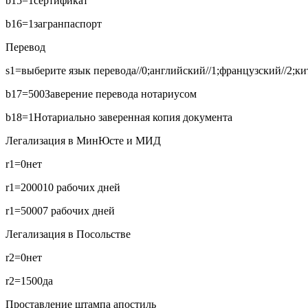
b15=1
сертификат
b16=1
загранпаспорт
Перевод
s1=выберите язык перевода//0;английский//1;французский//2;кит
b17=500
Заверение перевода нотариусом
b18=1
Нотариально заверенная копия документа
Легализация в МинЮсте и МИД
r1=0
нет
r1=2000
10 рабочих дней
r1=5000
7 рабочих дней
Легализация в Посольстве
r2=0
нет
r2=1500
да
Проставление штампа апостиль