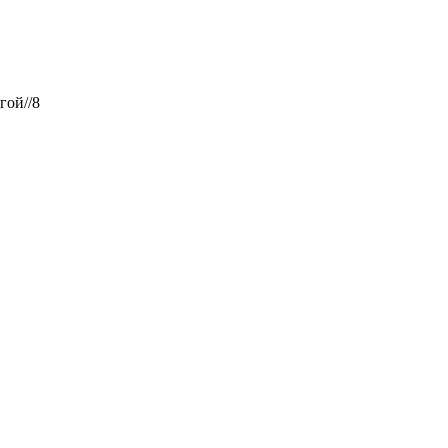
гой//8